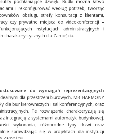
 sufity pochłaniające dźwięk. Budki można łatwo
zacjami i rekonfigurować według potrzeb, tworząc
owników obsługi, strefy konsultacji z klientami,
racy czy prywatne miejsca do videokonferencji –
nkcjonujących instytucjach administracyjnych i
h charakterystycznych dla Zamościa.
ostosowane do wymagań reprezentacyjnych
dealnymi dla przestrzeni biurowych, MB-HARMONY
dla biur kierowniczych i sal konferencyjnych, oraz
nistracyjnych. Te rozwiązania charakteryzują się
az integracją z systemami automatyki budynkowej.
kości wykonania, różnorodne typy drzwi oraz
lnie sprawdzając się w projektach dla instytucji
 w Zamościu.