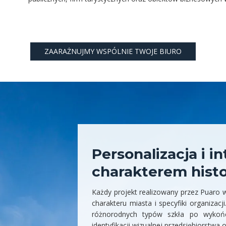
ZAARAŻNUJMY WSPÓLNIE TWOJE BIURO
Personalizacja i in
charakterem hist
Każdy projekt realizowany przez Puaro
charakteru miasta i specyfiki organizacj
różnorodnych typów szkła po wykońc
identyfikacji wizualnej przedsiębiorstwa