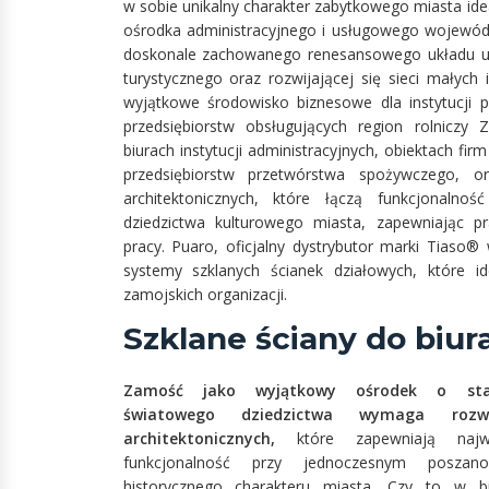
w sobie unikalny charakter zabytkowego miasta i
ośrodka administracyjnego i usługowego wojewódz
doskonale zachowanego renesansowego układu ur
turystycznego oraz rozwijającej się sieci małych 
wyjątkowe środowisko biznesowe dla instytucji p
przedsiębiorstw obsługujących region rolnicz
biurach instytucji administracyjnych, obiektach fir
przedsiębiorstw przetwórstwa spożywczego, or
architektonicznych, które łączą funkcjonalno
dziedzictwa kulturowego miasta, zapewniając 
pracy. Puaro, oficjalny dystrybutor marki Tiaso
systemy szklanych ścianek działowych, które i
zamojskich organizacji.
Szklane ściany do biur
Zamość jako wyjątkowy ośrodek o sta
światowego dziedzictwa wymaga rozwi
architektonicznych,
które zapewniają najw
funkcjonalność przy jednoczesnym poszano
historycznego charakteru miasta. Czy to w bi