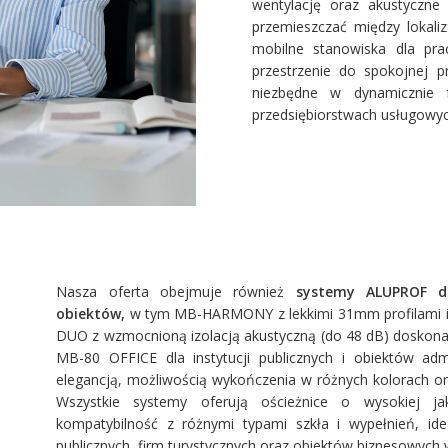
wentylację oraz akustyczne
przemieszczać między lokali
mobilne stanowiska dla prac
przestrzenie do spokojnej p
niezbędne w dynamicznie fu
przedsiębiorstwach usługowyc
Nasza oferta obejmuje również
systemy ALUPROF d
obiektów,
w tym MB-HARMONY z lekkimi 31mm profilami i
DUO z wzmocnioną izolacją akustyczną (do 48 dB) doskonały 
MB-80 OFFICE dla instytucji publicznych i obiektów admi
elegancją, możliwością wykończenia w różnych kolorach or
Wszystkie systemy oferują ościeżnice o wysokiej ja
kompatybilność z różnymi typami szkła i wypełnień, idea
publicznych, firm turystycznych oraz obiektów biznesowych