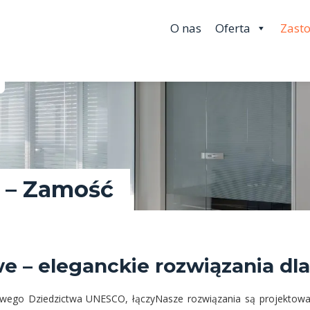
O nas
Oferta
Zast
 – Zamość
we – eleganckie rozwiązania dl
owego Dziedzictwa UNESCO, łączy
Nasze rozwiązania są projektowa