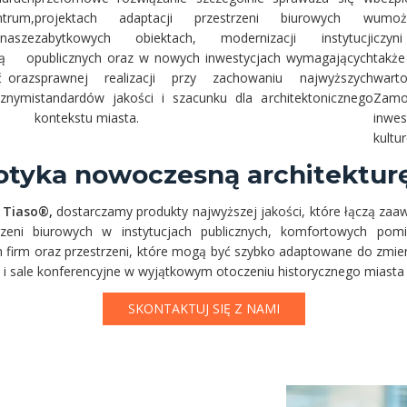
ntrum,
projektach adaptacji przestrzeni biurowych w
umoż
 nasze
zabytkowych obiektach, modernizacji instytucji
czyni
ślą o
publicznych oraz w nowych inwestycjach wymagających
także
ć oraz
sprawnej realizacji przy zachowaniu najwyższych
wart
znymi
standardów jakości i szacunku dla architektonicznego
Zamo
kontekstu miasta.
inwe
kultu
otyka nowoczesną architektur
 Tiaso®,
dostarczamy produkty najwyższej jakości, które łączą za
trzeni biurowych w instytucjach publicznych, komfortowych pomi
h firm oraz przestrzeni, które mogą być szybko adaptowane do zmieni
a i sale konferencyjne w wyjątkowym otoczeniu historycznego miasta
SKONTAKTUJ SIĘ Z NAMI