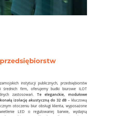
e
i przedsiębiorstw
mojskich instytucji publicznych, przedsiębiorstw
i średnich firm, oferujemy budki biurowe ILOT
odnych zastosowań.
Te eleganckie, modułowe
konałą izolację akustyczną do 32 dB
– kluczową
cznym otoczeniu biur obsługi klienta, wyposażone
ietlenie LED o regulowanej barwie, wydajną