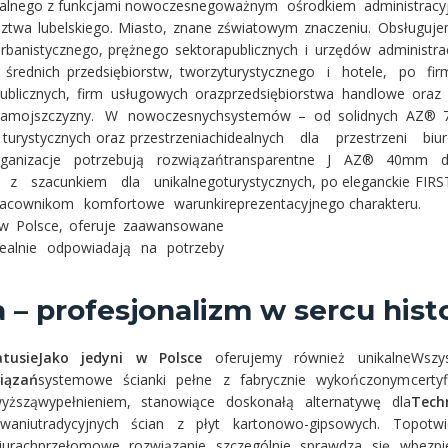
dealnego z funkcjami nowoczesnego
ważnym ośrodkiem administracy
twa lubelskiego. Miasto, znane z
światowym znaczeniu. Obsługujem
banistycznego, prężnego sektora
publicznych i urzędów administra
i średnich przedsiębiorstw, tworzy
turystycznego i hotele, po fi
ublicznych, firm usługowych oraz
przedsiębiorstwa handlowe oraz
y Zamojszczyzny. W nowoczesnych
systemów – od solidnych AZ® 7
m turystycznych oraz przestrzeniach
idealnych dla przestrzeni bi
ganizacje potrzebują rozwiązań
transparentne J AZ® 40mm dos
ść z szacunkiem dla unikalnego
turystycznych, po eleganckie FIR
pracownikom komfortowe warunki
reprezentacyjnego charakteru.
® w Polsce, oferuje zaawansowane
dealnie odpowiadają na potrzeby
a – profesjonalizm w sercu hi
tusie
Jako jedyni w Polsce
oferujemy również unikalne
Wszy
ązań
systemowe ścianki pełne z fabrycznie wykończonym
certy
yższą
wypełnieniem, stanowiące doskonałą alternatywę dla
Techn
waniu
tradycyjnych ścian z płyt kartonowo-gipsowych. To
potwi
urach
przełomowe rozwiązanie szczególnie sprawdza się w
bezp