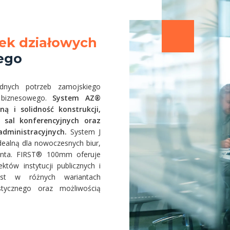
ek działowych
ego
nych potrzeb zamojskiego
i biznesowego.
System AZ®
ą i solidność konstrukcji,
, sal konferencyjnych oraz
administracyjnych.
System J
dealną dla nowoczesnych biur,
lienta. FIRST® 100mm oferuje
któw instytucji publicznych i
st w różnych wariantach
stycznego oraz możliwością