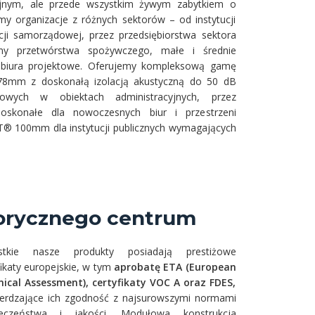
jnym, ale przede wszystkim żywym zabytkiem o
y organizacje z różnych sektorów – od instytucji
cji samorządowej, przez przedsiębiorstwa sektora
rmy przetwórstwa spożywczego, małe i średnie
 biura projektowe. Oferujemy kompleksową gamę
8mm z doskonałą izolacją akustyczną do 50 dB
urowych w obiektach administracyjnych, przez
konałe dla nowoczesnych biur i przestrzeni
ST® 100mm dla instytucji publicznych wymagających
storycznego centrum
stkie nasze produkty posiadają prestiżowe
fikaty europejskie, w tym
aprobatę ETA (European
ical Assessment), certyfikaty VOC A oraz FDES,
erdzające ich zgodność z najsurowszymi normami
ieczeństwa i jakości. Modułowa konstrukcja