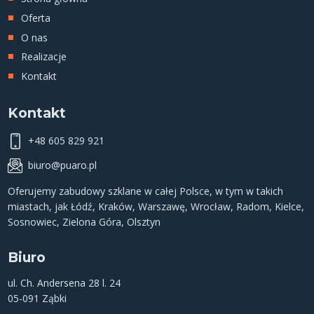
Oferta
O nas
Realizacje
Kontakt
Kontakt
+48 605 829 921
biuro@puaro.pl
Oferujemy
zabudowy szklane
w całej Polsce, w tym w takich
miastach, jak
Łódź
,
Kraków
,
Warszawę
,
Wrocław
,
Radom
,
Kielce
,
Sosnowiec
,
Zielona Góra
,
Olsztyn
Biuro
ul. Ch. Andersena 28 l. 24
05-091 Ząbki