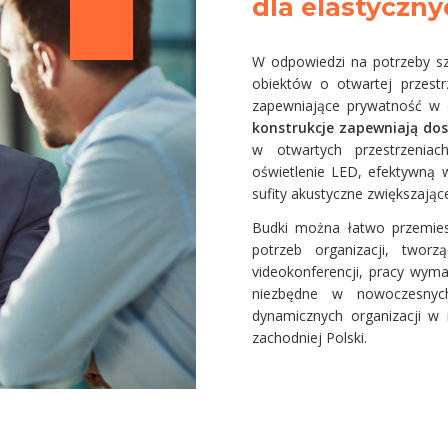
dla elastyczny
W odpowiedzi na potrzeby sz
obiektów o otwartej przest
zapewniające prywatność w 
konstrukcje zapewniają dos
w otwartych przestrzenia
oświetlenie LED, efektywną w
sufity akustyczne zwiększając
Budki można łatwo przemies
potrzeb organizacji, twor
videokonferencji, pracy wyma
niezbędne w nowoczesnych
dynamicznych organizacji w
zachodniej Polski.