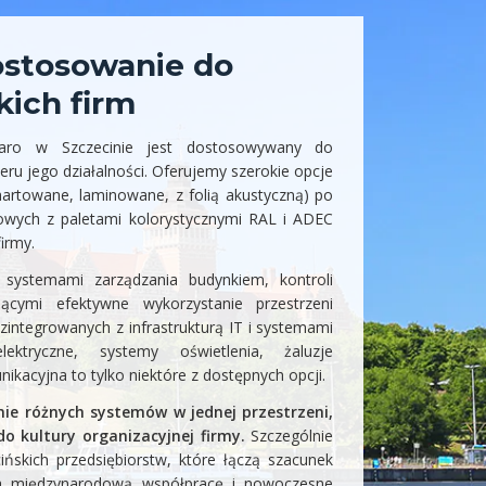
dostosowanie do
kich firm
uaro w Szczecinie jest dostosowywany do
eru jego działalności. Oferujemy szerokie opcje
(hartowane, laminowane, z folią akustyczną) po
iowych z paletami kolorystycznymi RAL i ADEC
irmy.
 systemami zarządzania budynkiem, kontroli
ącymi efektywne wykorzystanie przestrzeni
zintegrowanych z infrastrukturą IT i systemami
lektryczne, systemy oświetlenia, żaluzje
ikacyjna to tylko niektóre z dostępnych opcji.
nie różnych systemów w jednej przestrzeni,
o kultury organizacyjnej firmy.
Szczególnie
ńskich przedsiębiorstw, które łączą szacunek
 na międzynarodową współpracę i nowoczesne