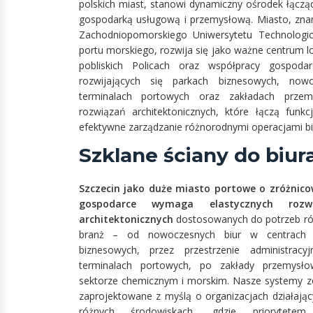
polskich miast, stanowi dynamiczny ośrodek łącz
gospodarką usługową i przemysłową. Miasto, znan
Zachodniopomorskiego Uniwersytetu Technologic
portu morskiego, rozwija się jako ważne centrum l
pobliskich Policach oraz współpracy gospoda
rozwijających się parkach biznesowych, nowo
terminalach portowych oraz zakładach przemy
rozwiązań architektonicznych, które łączą funkc
efektywne zarządzanie różnorodnymi operacjami b
Szklane ściany do biur
Szczecin jako duże miasto portowe o zróżnico
gospodarce wymaga elastycznych rozw
architektonicznych
dostosowanych do potrzeb r
branż – od nowoczesnych biur w centrach 
biznesowych, przez przestrzenie administracy
terminalach portowych, po zakłady przemysł
sektorze chemicznym i morskim. Nasze systemy z
zaprojektowane z myślą o organizacjach działają
różnych środowiskach, gdzie priorytetem