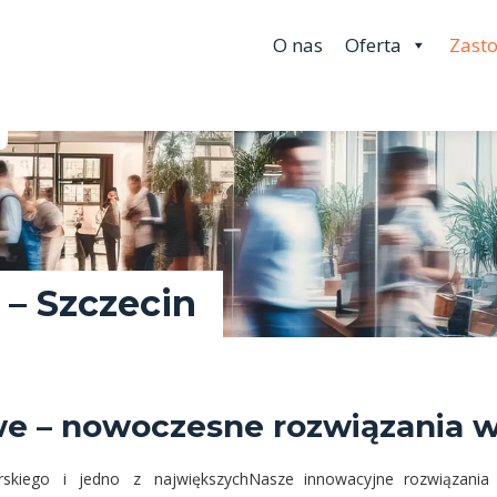
O nas
Oferta
Zast
– Szczecin
owe – nowoczesne rozwiązania 
rskiego i jedno z największych
Nasze innowacyjne rozwiązania