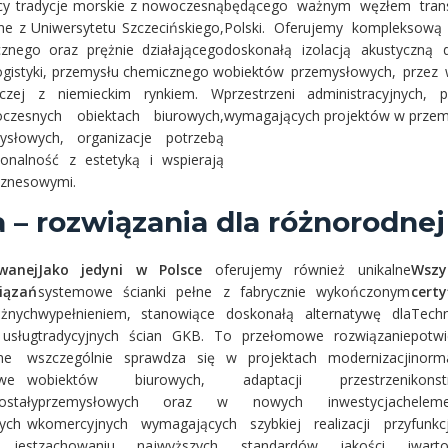
ący tradycje morskie z nowoczesną
będącego ważnym węzłem trans
e z Uniwersytetu Szczecińskiego,
Polski. Oferujemy komplekso
znego oraz prężnie działającego
doskonałą izolacją akustyczną 
ogistyki, przemysłu chemicznego w
obiektów przemysłowych, przez 
rczej z niemieckim rynkiem. W
przestrzeni administracyjnych
czesnych obiektach biurowych,
wymagających projektów w przemyś
słowych, organizacje potrzebą
jonalność z estetyką i wspierają
iznesowymi.
a – rozwiązania dla różnorodne
wanej
Jako jedyni w Polsce
oferujemy również unikalne
Wszy
iązań
systemowe ścianki pełne z fabrycznie wykończonym
certy
óżnych
wypełnieniem, stanowiące doskonałą alternatywę dla
Techn
usług
tradycyjnych ścian GKB. To przełomowe rozwiązanie
potw
jne w
szczególnie sprawdza się w projektach modernizacji
norm
owe w
obiektów biurowych, adaptacji przestrzeni
kons
ostały
przemysłowych oraz w nowych inwestycjach
elem
cych w
komercyjnych wymagających szybkiej realizacji przy
funkc
 jest
zachowaniu najwyższych standardów jakości i
warto