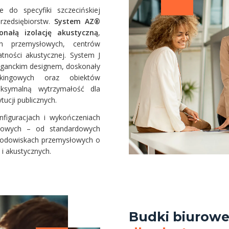
do specyfiki szczecińskiej
rzedsiębiorstw.
System AZ®
nałą izolację akustyczną
,
ch przemysłowych, centrów
tności akustycznej. System J
leganckim designem, doskonały
rkingowych oraz obiektów
ksymalną wytrzymałość dla
tucji publicznych.
figuracjach i wykończeniach
nżowych – od standardowych
środowiskach przemysłowych o
 akustycznych.
Budki biurow