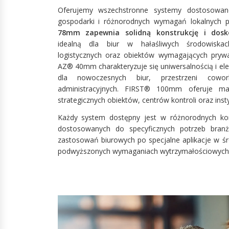
Oferujemy wszechstronne systemy dostosowane 
gospodarki i różnorodnych wymagań lokalnych p
78mm zapewnia solidną konstrukcję i dosko
idealną dla biur w hałaśliwych środowiska
logistycznych oraz obiektów wymagających prywa
AZ® 40mm charakteryzuje się uniwersalnością i e
dla nowoczesnych biur, przestrzeni cowo
administracyjnych. FIRST® 100mm oferuje ma
strategicznych obiektów, centrów kontroli oraz insty
Każdy system dostępny jest w różnorodnych kon
dostosowanych do specyficznych potrzeb bra
zastosowań biurowych po specjalne aplikacje w 
podwyższonych wymaganiach wytrzymałościowych i