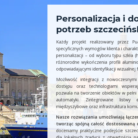
Personalizacja i 
potrzeb szczecińs
Każdy projekt realizowany przez P
specyficznych wymogów klienta i charakt
personalizacji – od wyboru typu szkła 
różnorodne wykończenia profili alumin
odpowiadającymi identyfikacji wizualnej f
Możliwość integracji z nowoczesnymi
dostępu oraz technologiami wspieraj
pozwala na tworzenie obiektów w pełni 
automatyki. Zintegrowane listwy e
międzyszybowe oraz infrastruktura komun
Nasze rozwiązania umożliwiają łącze
tworząc spójną całość dostosowaną d
doceniamy praktyczne podejście szczeci
dla lokalnych tradycji z otwartością