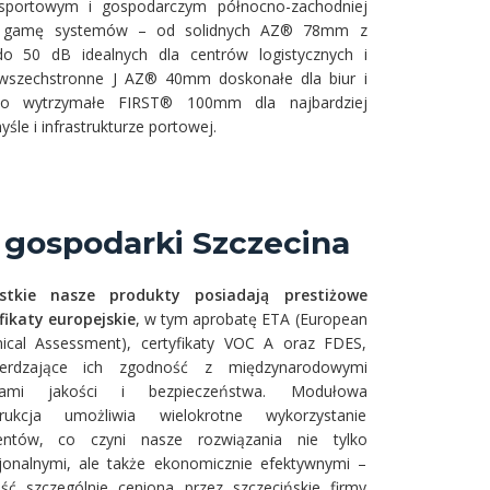
portowym i gospodarczym północno-zachodniej
wą gamę systemów – od solidnych AZ® 78mm z
do 50 dB idealnych dla centrów logistycznych i
wszechstronne J AZ® 40mm doskonałe dla biur i
, po wytrzymałe FIRST® 100mm dla najbardziej
le i infrastrukturze portowej.
j gospodarki Szczecina
stkie nasze produkty posiadają prestiżowe
fikaty europejskie
, w tym aprobatę ETA (European
ical Assessment), certyfikaty VOC A oraz FDES,
ierdzające ich zgodność z międzynarodowymi
ami jakości i bezpieczeństwa. Modułowa
trukcja umożliwia wielokrotne wykorzystanie
entów, co czyni nasze rozwiązania nie tylko
jonalnymi, ale także ekonomicznie efektywnymi –
ść szczególnie ceniona przez szczecińskie firmy