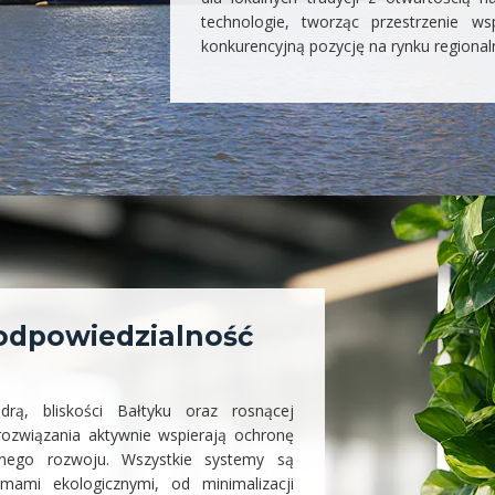
technologie, tworząc przestrzenie w
konkurencyjną pozycję na rynku region
 odpowiedzialność
rą, bliskości Bałtyku oraz rosnącej
rozwiązania aktywnie wspierają ochronę
onego rozwoju. Wszystkie systemy są
mami ekologicznymi, od minimalizacji