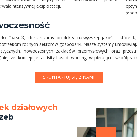
rwała
intensywnej eksploatacji.
optym
środo
owoczesność
rki Tiaso®
, dostarczamy produkty najwyższej jakości, które
potrzebom różnych sektorów gospodarki. Nasze systemy umożliwiają 
gistycznych, nowoczesnych zakładów przemysłowych oraz przestr
niejsze koncepcje activity-based working wspierające współprac
SKONTAKTUJ SIĘ Z NAMI
ek działowych
rzeb