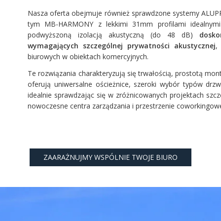
Nasza oferta obejmuje również sprawdzone systemy ALU
tym MB-HARMONY z lekkimi 31mm profilami idealny
podwyższoną izolacją akustyczną (do 48 dB)
dosko
wymagających szczególnej prywatności akustycznej
,
biurowych w obiektach komercyjnych.
Te rozwiązania charakteryzują się trwałością, prostotą mon
oferują uniwersalne ościeżnice, szeroki wybór typów drzw
idealnie sprawdzając się w zróżnicowanych projektach szcze
nowoczesne centra zarządzania i przestrzenie coworkingow
ZAARAŻNUJMY WSPÓLNIE TWOJE BIURO