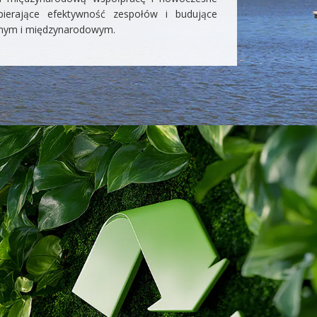
spierające efektywność zespołów i budujące
alnym i międzynarodowym.