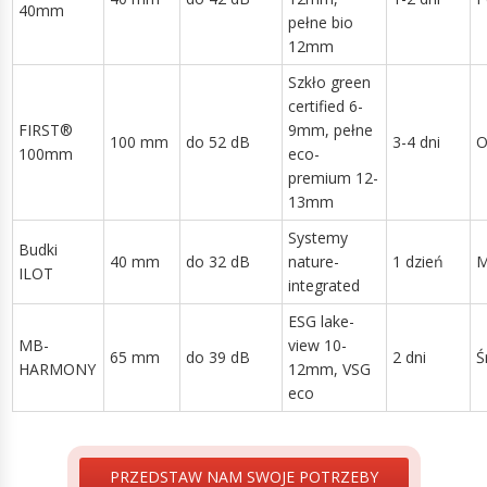
40mm
pełne bio
12mm
Szkło green
certified 6-
FIRST®
9mm, pełne
100 mm
do 52 dB
3-4 dni
O
100mm
eco-
premium 12-
13mm
Systemy
Budki
40 mm
do 32 dB
nature-
1 dzień
M
ILOT
integrated
ESG lake-
MB-
view 10-
65 mm
do 39 dB
2 dni
Ś
HARMONY
12mm, VSG
eco
PRZEDSTAW NAM SWOJE POTRZEBY