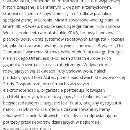
Stalowa Wola, położone na Podkarpaciu miasto o wyjątkowej
historii związanej z Centralnym Okręgiem Przemysłowym,
stanowi dziś jeden z najważniejszych ośrodków produkcji
specjalistycznej w Europie. Miasto stworzone według planu w
latach 30. XX wieku, będące siedzibą legendarnej Huty Stalowa
Wola – producenta armatohaubic KRAB, bojowych wozów
piechoty Borsuk oraz systemów rakietowych Langusta – rozwija
się jako hub zaawansowanej inżynierii i innowacji. Brytyjski „The
Economist” wymienia Stalową Wolę obok francuskiego Bourges i
niemieckiego Unterluess jako jeden z trzech europejskich
gigantów rozwoju sektora strategicznego. W dynamicznie
rozwijających się zakładach Huty Stalowa Wola, halach
produkcyjnych Thoni Alutec, przedsiębiorstwach Stalowowolskiej
Strefy Gospodarczej oraz firmach związanych z
elektromobilnością, organizacje potrzebują rozwiązań
architektonicznych, które łączą najwyższą funkcjonalność z
bezpieczeństwem i elastycznością. Puaro, oficjalny dystrybutor
marki Tiaso® w Polsce, oferuje zaawansowane systemy
szklanych ścianek działowych, które idealnie odpowiadają na
potrzeby przedsiębiorstw działających w najbardziej
wymagających sektorach.