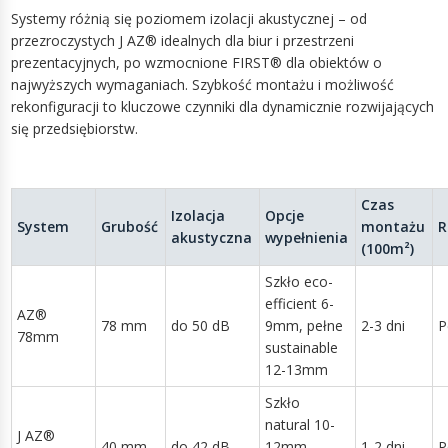
Systemy różnią się poziomem izolacji akustycznej – od
przezroczystych J AZ® idealnych dla biur i przestrzeni
prezentacyjnych, po wzmocnione FIRST® dla obiektów o
najwyższych wymaganiach. Szybkość montażu i możliwość
rekonfiguracji to kluczowe czynniki dla dynamicznie rozwijających
się przedsiębiorstw.
Czas
Izolacja
Opcje
System
Grubość
montażu
R
akustyczna
wypełnienia
(100m²)
Szkło eco-
efficient 6-
AZ®
78 mm
do 50 dB
9mm, pełne
2-3 dni
P
78mm
sustainable
12-13mm
Szkło
natural 10-
J AZ®
40 mm
do 42 dB
12mm,
1-2 dni
P