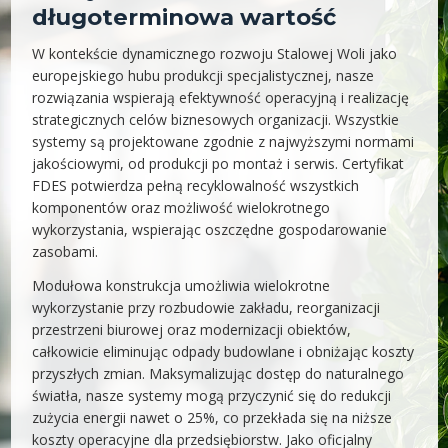
długoterminowa wartość
W kontekście dynamicznego rozwoju Stalowej Woli jako
europejskiego hubu produkcji specjalistycznej, nasze
rozwiązania wspierają efektywność operacyjną i realizację
strategicznych celów biznesowych organizacji. Wszystkie
systemy są projektowane zgodnie z najwyższymi normami
jakościowymi, od produkcji po montaż i serwis. Certyfikat
FDES potwierdza pełną recyklowalność wszystkich
komponentów oraz możliwość wielokrotnego
wykorzystania, wspierając oszczędne gospodarowanie
zasobami.
Modułowa konstrukcja umożliwia wielokrotne
wykorzystanie przy rozbudowie zakładu, reorganizacji
przestrzeni biurowej oraz modernizacji obiektów,
całkowicie eliminując odpady budowlane i obniżając koszty
przyszłych zmian. Maksymalizując dostęp do naturalnego
światła, nasze systemy mogą przyczynić się do redukcji
zużycia energii nawet o 25%, co przekłada się na niższe
koszty operacyjne dla przedsiębiorstw. Jako oficjalny