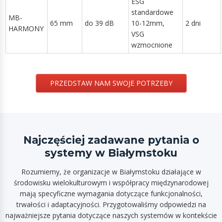
ESG
standardowe
MB-
65 mm
do 39 dB
10-12mm,
2 dni
HARMONY
VSG
wzmocnione
PRZEDSTAW NAM SWOJE POTRZEBY
Najczęściej zadawane pytania o
systemy w Białymstoku
Rozumiemy, że organizacje w Białymstoku działające w
środowisku wielokulturowym i współpracy międzynarodowej
mają specyficzne wymagania dotyczące funkcjonalności,
trwałości i adaptacyjności. Przygotowaliśmy odpowiedzi na
najważniejsze pytania dotyczące naszych systemów w kontekście