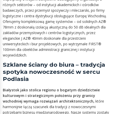
różnych sektorów – od instytucji akademickich i ośrodków
badawczych, przez przemysł spożywczy i mleczarski, po firmy
logistyczne i centra dystrybucji obsługujące Europę Wschodnią.
Oferujemy kompleksową gamę systemów – od solidnych AZ®
78mm z doskonałą izolacją akustyczną do 50 dB idealnych dla
zakładów przemysłowych i centrów logistycznych, przez
eleganckie J AZ® 40mm doskonałe dla przestrzeni
uniwersyteckich i biur projektowych, po wytrzymałe FIRST®
100mm dla obiektów administracji granicznej i instytucji
wojewódzkich.
Szklane ściany do biura – tradycja
spotyka nowoczesność w sercu
Podlasia
Białystok jako stolica regionu o bogatym dziedzictwie
kulturowym i strategicznym położeniu przy granicy
wschodniej wymaga rozwiązań architektonicznych,
które
harmonijnie łączą szacunek dla tradycji z nowoczesnymi
potrzebami biznesu międzynarodowego. Nasze systemy zostały