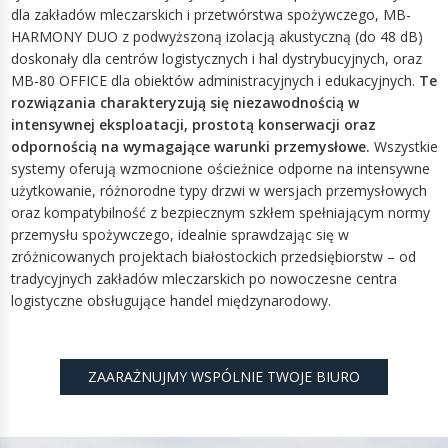
dla zakładów mleczarskich i przetwórstwa spożywczego, MB-
HARMONY DUO z podwyższoną izolacją akustyczną (do 48 dB)
doskonały dla centrów logistycznych i hal dystrybucyjnych, oraz
MB-80 OFFICE dla obiektów administracyjnych i edukacyjnych.
Te
rozwiązania charakteryzują się niezawodnością w
intensywnej eksploatacji, prostotą konserwacji oraz
odpornością na wymagające warunki przemysłowe.
Wszystkie
systemy oferują wzmocnione ościeżnice odporne na intensywne
użytkowanie, różnorodne typy drzwi w wersjach przemysłowych
oraz kompatybilność z bezpiecznym szkłem spełniającym normy
przemysłu spożywczego, idealnie sprawdzając się w
zróżnicowanych projektach białostockich przedsiębiorstw – od
tradycyjnych zakładów mleczarskich po nowoczesne centra
logistyczne obsługujące handel międzynarodowy.
ZAARAŻNUJMY WSPÓLNIE TWOJE BIURO