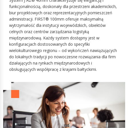
System J AZ® 40mm charakteryzuje się elegancją i
funkcjonalnością, doskonały dla przestrzeni akademickich,
biur projektowych oraz reprezentacyjnych pomieszczeń
administracji. FIRST® 100mm oferuje maksymalną
wytrzymałość dla instytucji wojewódzkich, obiektów
celnych oraz centrów zarządzania logistyką
międzynarodową. Każdy system dostępny jest w
konfiguracjach dostosowanych do specyfiki
wielokulturowego regionu – od wykończeń nawiązujących
do lokalnych tradycji po nowoczesne rozwiązania dla firm
działających na rynkach międzynarodowych i
obsługujących współpracę z krajami bałtyckimi.