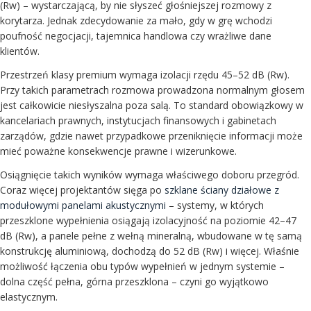
(Rw) – wystarczającą, by nie słyszeć głośniejszej rozmowy z
korytarza. Jednak zdecydowanie za mało, gdy w grę wchodzi
poufność negocjacji, tajemnica handlowa czy wrażliwe dane
klientów.
Przestrzeń klasy premium wymaga izolacji rzędu 45–52 dB (Rw).
Przy takich parametrach rozmowa prowadzona normalnym głosem
jest całkowicie niesłyszalna poza salą. To standard obowiązkowy w
kancelariach prawnych, instytucjach finansowych i gabinetach
zarządów, gdzie nawet przypadkowe przeniknięcie informacji może
mieć poważne konsekwencje prawne i wizerunkowe.
Osiągnięcie takich wyników wymaga właściwego doboru przegród.
Coraz więcej projektantów sięga po
szklane ściany działowe z
modułowymi panelami akustycznymi
– systemy, w których
przeszklone wypełnienia osiągają izolacyjność na poziomie 42–47
dB (Rw), a panele pełne z wełną mineralną, wbudowane w tę samą
konstrukcję aluminiową, dochodzą do 52 dB (Rw) i więcej. Właśnie
możliwość łączenia obu typów wypełnień w jednym systemie –
dolna część pełna, górna przeszklona – czyni go wyjątkowo
elastycznym.