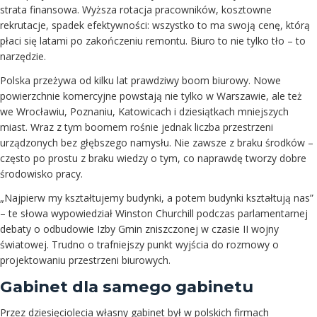
strata finansowa. Wyższa rotacja pracowników, kosztowne
rekrutacje, spadek efektywności: wszystko to ma swoją cenę, którą
płaci się latami po zakończeniu remontu. Biuro to nie tylko tło – to
narzędzie.
Polska przeżywa od kilku lat prawdziwy boom biurowy. Nowe
powierzchnie komercyjne powstają nie tylko w Warszawie, ale też
we Wrocławiu, Poznaniu, Katowicach i dziesiątkach mniejszych
miast. Wraz z tym boomem rośnie jednak liczba przestrzeni
urządzonych bez głębszego namysłu. Nie zawsze z braku środków –
często po prostu z braku wiedzy o tym, co naprawdę tworzy dobre
środowisko pracy.
„Najpierw my kształtujemy budynki, a potem budynki kształtują nas”
– te słowa wypowiedział Winston Churchill podczas parlamentarnej
debaty o odbudowie Izby Gmin zniszczonej w czasie II wojny
światowej. Trudno o trafniejszy punkt wyjścia do rozmowy o
projektowaniu przestrzeni biurowych.
Gabinet dla samego gabinetu
Przez dziesięciolecia własny gabinet był w polskich firmach