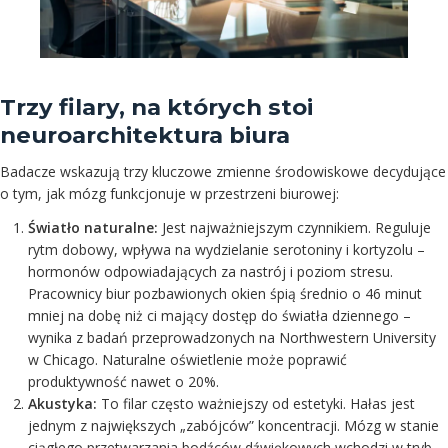
Trzy filary, na których stoi
neuroarchitektura biura
Badacze wskazują trzy kluczowe zmienne środowiskowe decydujące
o tym, jak mózg funkcjonuje w przestrzeni biurowej:
Światło naturalne:
Jest najważniejszym czynnikiem. Reguluje
rytm dobowy, wpływa na wydzielanie serotoniny i kortyzolu –
hormonów odpowiadających za nastrój i poziom stresu.
Pracownicy biur pozbawionych okien śpią średnio o 46 minut
mniej na dobę niż ci mający dostęp do światła dziennego –
wynika z badań przeprowadzonych na Northwestern University
w Chicago. Naturalne oświetlenie może poprawić
produktywność nawet o 20%.
Akustyka:
To filar często ważniejszy od estetyki. Hałas jest
jednym z największych „zabójców” koncentracji. Mózg w stanie
ciągłego przetwarzania bodźców dźwiękowych wchodzi w tryb