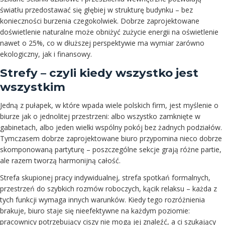
światłu przedostawać się głębiej w strukturę budynku – bez
konieczności burzenia czegokolwiek. Dobrze zaprojektowane
doświetlenie naturalne może obniżyć zużycie energii na oświetlenie
nawet o 25%, co w dłuższej perspektywie ma wymiar zarówno
ekologiczny, jak i finansowy.
Strefy – czyli kiedy wszystko jest
wszystkim
Jedną z pułapek, w które wpada wiele polskich firm, jest myślenie o
biurze jak o jednolitej przestrzeni: albo wszystko zamknięte w
gabinetach, albo jeden wielki wspólny pokój bez żadnych podziałów.
Tymczasem dobrze zaprojektowane biuro przypomina nieco dobrze
skomponowaną partyturę – poszczególne sekcje grają różne partie,
ale razem tworzą harmonijną całość.
Strefa skupionej pracy indywidualnej, strefa spotkań formalnych,
przestrzeń do szybkich rozmów roboczych, kącik relaksu – każda z
tych funkcji wymaga innych warunków. Kiedy tego rozróżnienia
brakuje, biuro staje się nieefektywne na każdym poziomie:
pracownicy potrzebujący ciszy nie mogą jej znaleźć, a ci szukający