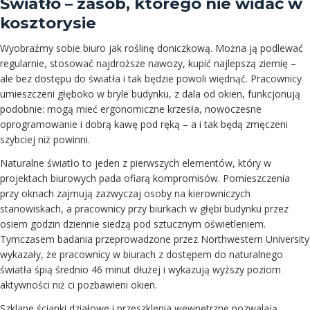
Światło – zasób, którego nie widać w
kosztorysie
Wyobraźmy sobie biuro jak roślinę doniczkową. Można ją podlewać
regularnie, stosować najdroższe nawozy, kupić najlepszą ziemię –
ale bez dostępu do światła i tak będzie powoli więdnąć. Pracownicy
umieszczeni głęboko w bryle budynku, z dala od okien, funkcjonują
podobnie: mogą mieć ergonomiczne krzesła, nowoczesne
oprogramowanie i dobrą kawę pod ręką – a i tak będą zmęczeni
szybciej niż powinni.
Naturalne światło to jeden z pierwszych elementów, który w
projektach biurowych pada ofiarą kompromisów. Pomieszczenia
przy oknach zajmują zazwyczaj osoby na kierowniczych
stanowiskach, a pracownicy przy biurkach w głębi budynku przez
osiem godzin dziennie siedzą pod sztucznym oświetleniem.
Tymczasem badania przeprowadzone przez Northwestern University
wykazały, że pracownicy w biurach z dostępem do naturalnego
światła śpią średnio 46 minut dłużej i wykazują wyższy poziom
aktywności niż ci pozbawieni okien.
Szklane ścianki działowe i przeszklenia wewnętrzne pozwalają