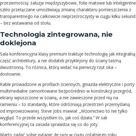
przeziernością: żaluzje międzyszybowe, folie matowe lub inteligentne
szkło przełączane umożliwiają zmianę charakteru pomieszczenia z
transparentnego na całkowicie nieprzeźroczysty w ciągu kilku sekund
– bez wstawania od stołu.
Technologia zintegrowana, nie
doklejona
Sala konferencyjna klasy premium traktuje technologię jak integralną
część architektury, a nie dodatek przyklejony do ściany taśmą
dwustronną. To różnica, którą widać na pierwszy rzut oka –
dosłownie.
Kable prowadzone w profilach ściennych, gniazda elektryczne i porty
multimedialne zamontowane bezpośrednio w konstrukcji przegród,
ekrany wpuszczone w ścianę, a nie zawieszone przed nią na
ramieniu – to standardy, które odróżniają przestrzeń przemyślaną
od improwizowanej. Steve Jobs mawiał: „Wzornictwo to nie tylko
wygląd. To przede wszystkim to, jak coś działa.” W sali
konferencyjnej ta zasada sprawdza się co do joty.
Warto zadać sobie pytanie: ile razy w ciągu ostatniego roku