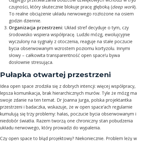
czujności, który skutecznie blokuje pracę głęboką (
deep work
).
To realne obciążenie układu nerwowego rozłożone na osiem
godzin dziennie.
Organizacja przestrzeni:
Układ stref decyduje o tym, czy
środowisko wspiera współpracę. Ludzki mózg, ewolujcyjnie
wyczulony na sygnały z otoczenia, reaguje na stałe poczucie
bycia obserwowanym wzrostem poziomu kortyzolu. Innymi
słowy – całkowita transparentność open space’u bywa
dosłownie stresująca.
Pułapka otwartej przestrzeni
Idea open space zrodziła się z dobrych intencji: więcej współpracy,
lepsza komunikacja, brak hierarchicznych murów. Tyle że mózg ma
swoje zdanie na ten temat. Dr Joanna Jurga, polska projektantka
przestrzeni i badaczka, wskazuje, że w open space’ach regularnie
kumulują się trzy problemy: hałas, poczucie bycia obserwowanym i
niedobór światła. Razem tworzą one chroniczny stan pobudzenia
układu nerwowego, który prowadzi do wypalenia.
Czy open space to błąd projektowy? Niekoniecznie. Problem leży w