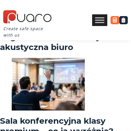
Create safe space
Tag Archives for izolacja
with us
akustyczna biuro
Sala konferencyjna klasy