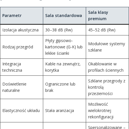
Sala klasy
Parametr
Sala standardowa
premium
Izolacja akustyczna
30–38 dB (Rw)
45–52 dB (Rw)
Płyty gipsowo-
Modułowe systemy
Rodzaj przegród
kartonowe (G-K) lub
szklane
lekkie ścianki
Integracja
Kable na zewnątrz,
Okablowanie w
techniczna
korytka
profilach ściennych
Szklane przegrody z
Doświetlenie
Ograniczone lub
kontrolą
naturalne
brak
przezierności
Możliwość
Elastyczność układu
Stała aranżacja
wielokrotnej
rekonfiguracji
Spersonalizowane –