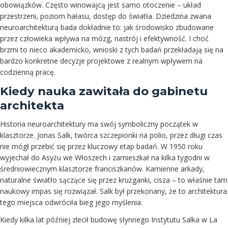
obowiązków. Często winowajcą jest samo otoczenie – układ
przestrzeni, poziom hałasu, dostęp do światła. Dziedzina zwana
neuroarchitekturą bada dokładnie to: jak środowisko zbudowane
przez człowieka wpływa na mózg, nastrój i efektywność. I choć
brzmi to nieco akademicko, wnioski z tych badań przekładają się na
bardzo konkretne decyzje projektowe z realnym wpływem na
codzienną pracę.
Kiedy nauka zawitała do gabinetu
architekta
Historia neuroarchitektury ma swój symboliczny początek w
klasztorze. Jonas Salk, twórca szczepionki na polio, przez długi czas
nie mógł przebić się przez kluczowy etap badań. W 1950 roku
wyjechał do Asyżu we Włoszech i zamieszkał na kilka tygodni w
średniowiecznym klasztorze franciszkanów. Kamienne arkady,
naturalne światło sączące się przez krużganki, cisza – to właśnie tam
naukowy impas się rozwiązał. Salk był przekonany, że to architektura
tego miejsca odwróciła bieg jego myślenia.
Kiedy kilka lat później zlecił budowę słynnego Instytutu Salka w La