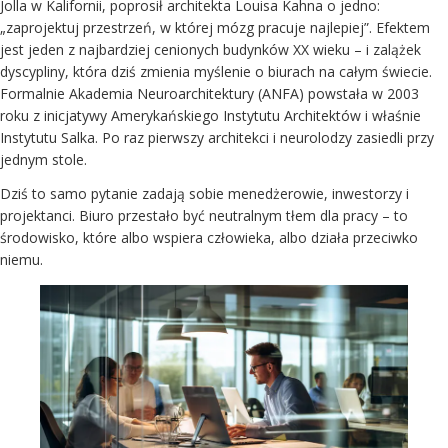
Jolla w Kalifornii, poprosił architekta Louisa Kahna o jedno:
„zaprojektuj przestrzeń, w której mózg pracuje najlepiej”. Efektem
jest jeden z najbardziej cenionych budynków XX wieku – i zalążek
dyscypliny, która dziś zmienia myślenie o biurach na całym świecie.
Formalnie Akademia Neuroarchitektury (ANFA) powstała w 2003
roku z inicjatywy Amerykańskiego Instytutu Architektów i właśnie
Instytutu Salka. Po raz pierwszy architekci i neurolodzy zasiedli przy
jednym stole.
Dziś to samo pytanie zadają sobie menedżerowie, inwestorzy i
projektanci. Biuro przestało być neutralnym tłem dla pracy – to
środowisko, które albo wspiera człowieka, albo działa przeciwko
niemu.