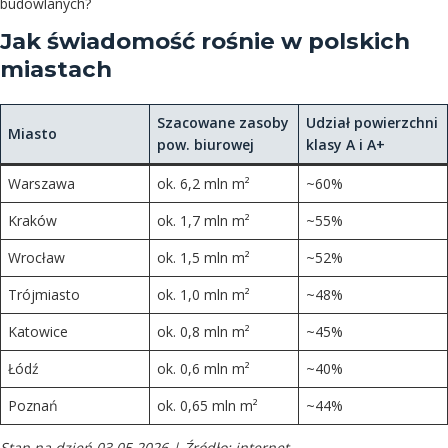
budowlanych?
Jak świadomość rośnie w polskich
miastach
Szacowane zasoby
Udział powierzchni
Miasto
pow. biurowej
klasy A i A+
Warszawa
ok. 6,2 mln m²
~60%
Kraków
ok. 1,7 mln m²
~55%
Wrocław
ok. 1,5 mln m²
~52%
Trójmiasto
ok. 1,0 mln m²
~48%
Katowice
ok. 0,8 mln m²
~45%
Łódź
ok. 0,6 mln m²
~40%
Poznań
ok. 0,65 mln m²
~44%
Stan na dzień 03.05.2026 | Źródło: internet