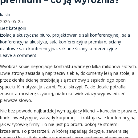
premium – co ją wyróżnia?
kasia
2026-05-25
Bez kategorii
izolacja akustyczna biuro
,
projektowanie sali konferencyjnej
,
sala
konferencyjna akustyka
,
sala konferencyjna premium
,
ściany
działowe sala konferencyjna
,
szklane ściany konferencyjne
Leave a comment
Wyobraź sobie negocjacje kontraktu wartego kilka milionów złotych.
Dwie strony zasiadają naprzeciw siebie, dokumenty leżą na stole, a
przez cienką ścianę przebijają się rozmowy z sąsiedniego open
space’u. Klimatyzacja szumi. Fotel skrzypi. Takie detale potrafią
zepsuć atmosferę szybciej, niż ktokolwiek zdąży wypowiedzieć
pierwsze słowo.
Nie bez powodu najbardziej wymagający klienci – kancelarie prawne,
banki inwestycyjne, zarządy korporacji – traktują salę konferencyjną
jak wizytówkę firmy. To nie jest po prostu pokój ze stołem i
krzesłami. To przestrzeń, w której zapadają decyzje, zawiera się
umowy i kształtuje opinia o potencjalnym partnerze biznesowym.