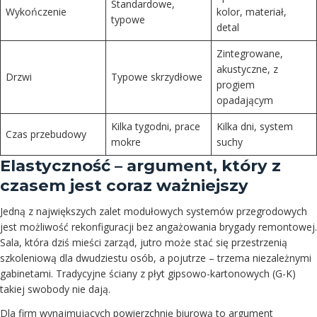
Standardowe,
Wykończenie
kolor, materiał,
typowe
detal
Zintegrowane,
akustyczne, z
Drzwi
Typowe skrzydłowe
progiem
opadającym
Kilka tygodni, prace
Kilka dni, system
Czas przebudowy
mokre
suchy
Elastyczność – argument, który z
czasem jest coraz ważniejszy
Jedną z największych zalet modułowych systemów przegrodowych
jest możliwość rekonfiguracji bez angażowania brygady remontowej.
Sala, która dziś mieści zarząd, jutro może stać się przestrzenią
szkoleniową dla dwudziestu osób, a pojutrze – trzema niezależnymi
gabinetami. Tradycyjne ściany z płyt gipsowo-kartonowych (G-K)
takiej swobody nie dają.
Dla firm wynajmujących powierzchnię biurową to argument