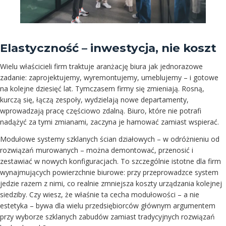
Elastyczność – inwestycja, nie koszt
Wielu właścicieli firm traktuje aranżację biura jak jednorazowe
zadanie: zaprojektujemy, wyremontujemy, umeblujemy – i gotowe
na kolejne dziesięć lat. Tymczasem firmy się zmieniają. Rosną,
kurczą się, łączą zespoły, wydzielają nowe departamenty,
wprowadzają pracę częściowo zdalną. Biuro, które nie potrafi
nadążyć za tymi zmianami, zaczyna je hamować zamiast wspierać.
Modułowe systemy szklanych ścian działowych – w odróżnieniu od
rozwiązań murowanych – można demontować, przenosić i
zestawiać w nowych konfiguracjach. To szczególnie istotne dla firm
wynajmujących powierzchnie biurowe: przy przeprowadzce system
jedzie razem z nimi, co realnie zmniejsza koszty urządzania kolejnej
siedziby. Czy wiesz, że właśnie ta cecha modułowości – a nie
estetyka – bywa dla wielu przedsiębiorców głównym argumentem
przy wyborze szklanych zabudów zamiast tradycyjnych rozwiązań