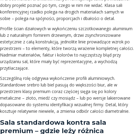
dobry projekt poznać po tym, czego w nim nie widać. Klasa sali
konferencyjnej rzadko polega na drogich materiałach samych w
sobie – polega na spójności, proporcjach i dbałości o detal.
Profile ścian działowych w wykończeniu szczotkowanego aluminium
lub z naturalnym fornirem drzewnym, drzwi zsynchronizowane
estetycznie z całą konstrukcją, jednolite linie prowadzące wzrok po
przestrzeni – to elementy, które tworzą wrażenie kompletnej całości.
Nadmiar materiałów, faktur i kolorów to najczęstszy błąd przy
urządzaniu sal, które miały być reprezentacyjne, a wychodzą
przytłaczające.
Szczególną rolę odgrywa wykończenie profili aluminiowych.
Standardowe srebro lub biel pasują do większości biur, ale w
przestrzeni klasy premium coraz częściej sięga się po kolory
metaliczne – złoto, miedź czy mosiądz – lub po wersje lakierowane
dopasowane do systemu identyfikacji wizualnej firmy. Detal, który
kosztuje relatywnie niewiele, a zmienia odbiór całości diametralnie.
Sala standardowa kontra sala
premium – gdzie leży różnica