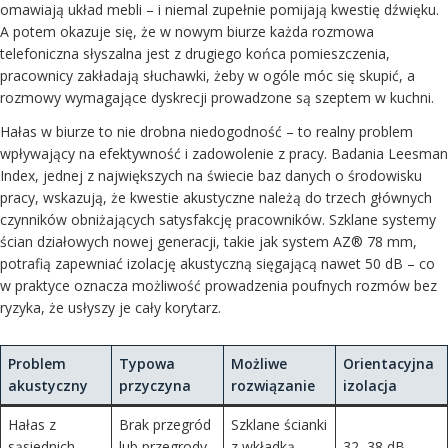
omawiają układ mebli – i niemal zupełnie pomijają kwestię dźwięku.
A potem okazuje się, że w nowym biurze każda rozmowa
telefoniczna słyszalna jest z drugiego końca pomieszczenia,
pracownicy zakładają słuchawki, żeby w ogóle móc się skupić, a
rozmowy wymagające dyskrecji prowadzone są szeptem w kuchni.
Hałas w biurze to nie drobna niedogodność – to realny problem
wpływający na efektywność i zadowolenie z pracy. Badania Leesman
Index, jednej z największych na świecie baz danych o środowisku
pracy, wskazują, że kwestie akustyczne należą do trzech głównych
czynników obniżających satysfakcję pracowników. Szklane systemy
ścian działowych nowej generacji, takie jak system AZ® 78 mm,
potrafią zapewniać izolację akustyczną sięgającą nawet 50 dB – co
w praktyce oznacza możliwość prowadzenia poufnych rozmów bez
ryzyka, że usłyszy je cały korytarz.
Problem
Typowa
Możliwe
Orientacyjna
akustyczny
przyczyna
rozwiązanie
izolacja
Hałas z
Brak przegród
Szklane ścianki
sąsiednich
lub przegrody
z wkładką
32–38 dB