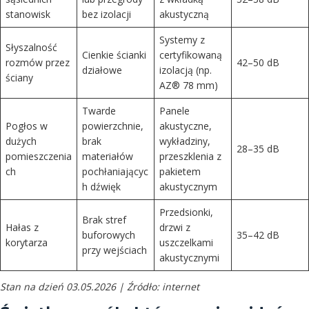
stanowisk
bez izolacji
akustyczną
Systemy z
Słyszalność
Cienkie ścianki
certyfikowaną
rozmów przez
42–50 dB
działowe
izolacją (np.
ściany
AZ® 78 mm)
Twarde
Panele
Pogłos w
powierzchnie,
akustyczne,
dużych
brak
wykładziny,
28–35 dB
pomieszczenia
materiałów
przeszklenia z
ch
pochłaniającyc
pakietem
h dźwięk
akustycznym
Przedsionki,
Brak stref
Hałas z
drzwi z
buforowych
35–42 dB
korytarza
uszczelkami
przy wejściach
akustycznymi
Stan na dzień 03.05.2026 | Źródło: internet