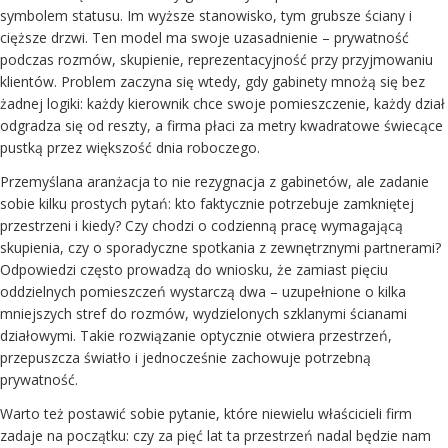
symbolem statusu. Im wyższe stanowisko, tym grubsze ściany i
cięższe drzwi. Ten model ma swoje uzasadnienie – prywatność
podczas rozmów, skupienie, reprezentacyjność przy przyjmowaniu
klientów. Problem zaczyna się wtedy, gdy gabinety mnożą się bez
żadnej logiki: każdy kierownik chce swoje pomieszczenie, każdy dział
odgradza się od reszty, a firma płaci za metry kwadratowe świecące
pustką przez większość dnia roboczego.
Przemyślana aranżacja to nie rezygnacja z gabinetów, ale zadanie
sobie kilku prostych pytań: kto faktycznie potrzebuje zamkniętej
przestrzeni i kiedy? Czy chodzi o codzienną pracę wymagającą
skupienia, czy o sporadyczne spotkania z zewnętrznymi partnerami?
Odpowiedzi często prowadzą do wniosku, że zamiast pięciu
oddzielnych pomieszczeń wystarczą dwa – uzupełnione o kilka
mniejszych stref do rozmów, wydzielonych szklanymi ścianami
działowymi. Takie rozwiązanie optycznie otwiera przestrzeń,
przepuszcza światło i jednocześnie zachowuje potrzebną
prywatność.
Warto też postawić sobie pytanie, które niewielu właścicieli firm
zadaje na początku: czy za pięć lat ta przestrzeń nadal będzie nam