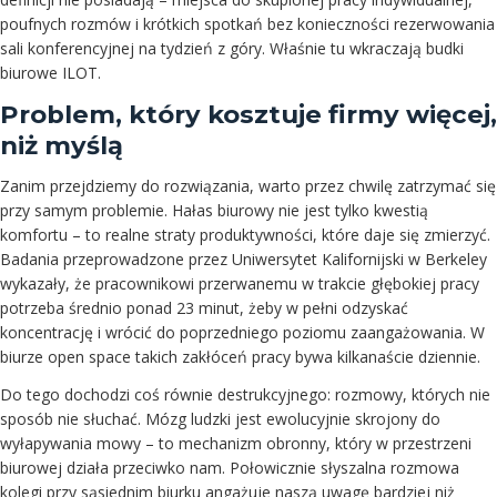
poufnych rozmów i krótkich spotkań bez konieczności rezerwowania
sali konferencyjnej na tydzień z góry. Właśnie tu wkraczają budki
biurowe ILOT.
Problem, który kosztuje firmy więcej,
niż myślą
Zanim przejdziemy do rozwiązania, warto przez chwilę zatrzymać się
przy samym problemie. Hałas biurowy nie jest tylko kwestią
komfortu – to realne straty produktywności, które daje się zmierzyć.
Badania przeprowadzone przez Uniwersytet Kalifornijski w Berkeley
wykazały, że pracownikowi przerwanemu w trakcie głębokiej pracy
potrzeba średnio ponad 23 minut, żeby w pełni odzyskać
koncentrację i wrócić do poprzedniego poziomu zaangażowania. W
biurze open space takich zakłóceń pracy bywa kilkanaście dziennie.
Do tego dochodzi coś równie destrukcyjnego: rozmowy, których nie
sposób nie słuchać. Mózg ludzki jest ewolucyjnie skrojony do
wyłapywania mowy – to mechanizm obronny, który w przestrzeni
biurowej działa przeciwko nam. Połowicznie słyszalna rozmowa
kolegi przy sąsiednim biurku angażuje naszą uwagę bardziej niż