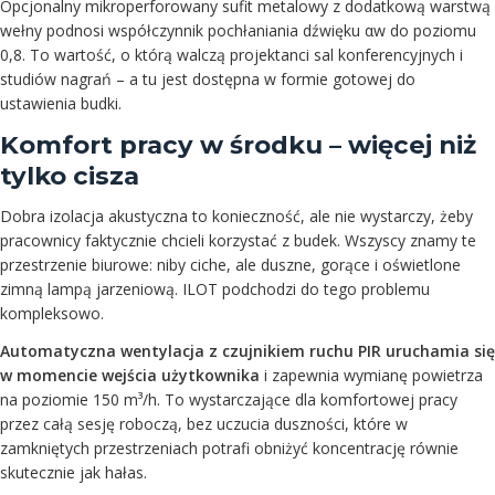
Opcjonalny mikroperforowany sufit metalowy z dodatkową warstwą
wełny podnosi współczynnik pochłaniania dźwięku αw do poziomu
0,8. To wartość, o którą walczą projektanci sal konferencyjnych i
studiów nagrań – a tu jest dostępna w formie gotowej do
ustawienia budki.
Komfort pracy w środku – więcej niż
tylko cisza
Dobra izolacja akustyczna to konieczność, ale nie wystarczy, żeby
pracownicy faktycznie chcieli korzystać z budek. Wszyscy znamy te
przestrzenie biurowe: niby ciche, ale duszne, gorące i oświetlone
zimną lampą jarzeniową. ILOT podchodzi do tego problemu
kompleksowo.
Automatyczna wentylacja z czujnikiem ruchu PIR uruchamia się
w momencie wejścia użytkownika
i zapewnia wymianę powietrza
na poziomie 150 m³/h. To wystarczające dla komfortowej pracy
przez całą sesję roboczą, bez uczucia duszności, które w
zamkniętych przestrzeniach potrafi obniżyć koncentrację równie
skutecznie jak hałas.