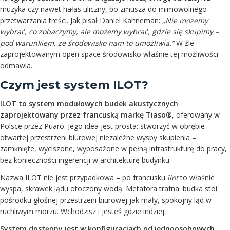
muzyka czy nawet hałas uliczny, bo zmusza do mimowolnego
przetwarzania treści. Jak pisał Daniel Kahneman:
„Nie możemy
wybrać, co zobaczymy, ale możemy wybrać, gdzie się skupimy –
pod warunkiem, że środowisko nam to umożliwia.”
W źle
zaprojektowanym open space środowisko właśnie tej możliwości
odmawia.
Czym jest system ILOT?
ILOT to system modułowych budek akustycznych
zaprojektowany przez francuską markę Tiaso®
, oferowany w
Polsce przez Puaro. Jego idea jest prosta: stworzyć w obrębie
otwartej przestrzeni biurowej niezależne wyspy skupienia –
zamknięte, wyciszone, wyposażone w pełną infrastrukturę do pracy,
bez konieczności ingerencji w architekturę budynku.
Nazwa ILOT nie jest przypadkowa – po francusku
îlot
to właśnie
wyspa, skrawek lądu otoczony wodą. Metafora trafna: budka stoi
pośrodku głośnej przestrzeni biurowej jak mały, spokojny ląd w
ruchliwym morzu. Wchodzisz i jesteś gdzie indziej.
System dostępny jest w konfiguracjach od jednoosobowych