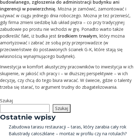
budowlanego, zgłoszenia do administracji budynku ani
ingerencji w powierzchnię.
Można je zamówić, zamontować i
używać w ciągu jednego dnia roboczego. Można je też przenieść,
gdy firma zmieni siedzibę lub układ piętra – co przy tradycyjnej
zabudowie po prostu nie wchodzi w grę. Ponadto warto także
podkreślić fakt, iż budka jest
środkiem trwałym
, który można
amortyzować i zabrać ze sobą przy przeprowadzce (w
przeciwieństwie do postawionych ścianek G-K, które stają się
własnością wynajmującego budynek).
Inwestycja w komfort akustyczny pracowników to inwestycja w ich
skupienie, w jakość ich pracy i – w dłuższej perspektywie – w ich
decyzję, czy chcą do tego biura wracać. W świecie, gdzie o talenty
trzeba się starać, to argument trudny do zbagatelizowania.
Szukaj
Szukaj
Ostatnie wpisy
Zabudowa tarasu restauracji – taras, który zarabia cały rok
Balustrady całoszklane – montaż w profilu czy na rotulach?