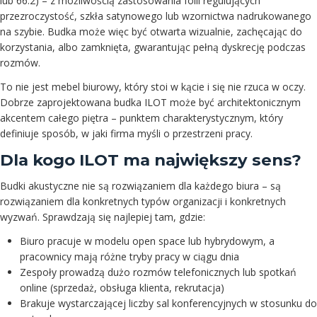
lub 66.2) – z możliwością zastosowania folii regulujących
przezroczystość, szkła satynowego lub wzornictwa nadrukowanego
na szybie. Budka może więc być otwarta wizualnie, zachęcając do
korzystania, albo zamknięta, gwarantując pełną dyskrecję podczas
rozmów.
To nie jest mebel biurowy, który stoi w kącie i się nie rzuca w oczy.
Dobrze zaprojektowana budka ILOT może być architektonicznym
akcentem całego piętra – punktem charakterystycznym, który
definiuje sposób, w jaki firma myśli o przestrzeni pracy.
Dla kogo ILOT ma największy sens?
Budki akustyczne nie są rozwiązaniem dla każdego biura – są
rozwiązaniem dla konkretnych typów organizacji i konkretnych
wyzwań. Sprawdzają się najlepiej tam, gdzie:
Biuro pracuje w modelu open space lub hybrydowym, a
pracownicy mają różne tryby pracy w ciągu dnia
Zespoły prowadzą dużo rozmów telefonicznych lub spotkań
online (sprzedaż, obsługa klienta, rekrutacja)
Brakuje wystarczającej liczby sal konferencyjnych w stosunku do