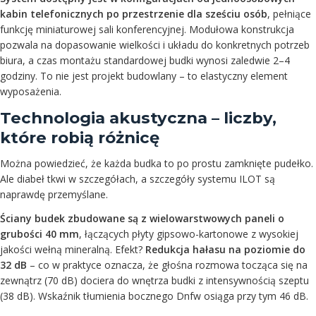
kabin telefonicznych po przestrzenie dla sześciu osób
, pełniące
funkcję miniaturowej sali konferencyjnej. Modułowa konstrukcja
pozwala na dopasowanie wielkości i układu do konkretnych potrzeb
biura, a czas montażu standardowej budki wynosi zaledwie 2–4
godziny. To nie jest projekt budowlany – to elastyczny element
wyposażenia.
Technologia akustyczna – liczby,
które robią różnicę
Można powiedzieć, że każda budka to po prostu zamknięte pudełko.
Ale diabeł tkwi w szczegółach, a szczegóły systemu ILOT są
naprawdę przemyślane.
Ściany budek zbudowane są z wielowarstwowych paneli o
grubości 40 mm
, łączących płyty gipsowo-kartonowe z wysokiej
jakości wełną mineralną. Efekt?
Redukcja hałasu na poziomie do
32 dB
– co w praktyce oznacza, że głośna rozmowa tocząca się na
zewnątrz (70 dB) dociera do wnętrza budki z intensywnością szeptu
(38 dB). Wskaźnik tłumienia bocznego Dnfw osiąga przy tym 46 dB.