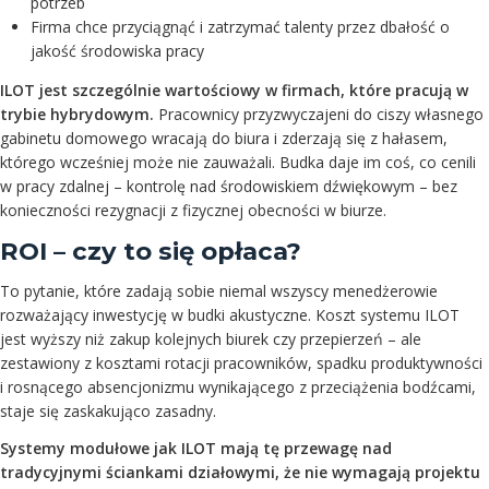
potrzeb
Firma chce przyciągnąć i zatrzymać talenty przez dbałość o
jakość środowiska pracy
ILOT jest szczególnie wartościowy w firmach, które pracują w
trybie hybrydowym.
Pracownicy przyzwyczajeni do ciszy własnego
gabinetu domowego wracają do biura i zderzają się z hałasem,
którego wcześniej może nie zauważali. Budka daje im coś, co cenili
w pracy zdalnej – kontrolę nad środowiskiem dźwiękowym – bez
konieczności rezygnacji z fizycznej obecności w biurze.
ROI – czy to się opłaca?
To pytanie, które zadają sobie niemal wszyscy menedżerowie
rozważający inwestycję w budki akustyczne. Koszt systemu ILOT
jest wyższy niż zakup kolejnych biurek czy przepierzeń – ale
zestawiony z kosztami rotacji pracowników, spadku produktywności
i rosnącego absencjonizmu wynikającego z przeciążenia bodźcami,
staje się zaskakująco zasadny.
Systemy modułowe jak ILOT mają tę przewagę nad
tradycyjnymi ściankami działowymi, że nie wymagają projektu