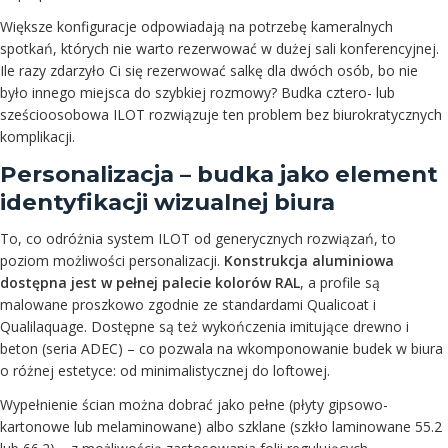
Większe konfiguracje odpowiadają na potrzebę kameralnych
spotkań, których nie warto rezerwować w dużej sali konferencyjnej.
Ile razy zdarzyło Ci się rezerwować salkę dla dwóch osób, bo nie
było innego miejsca do szybkiej rozmowy? Budka cztero- lub
sześcioosobowa ILOT rozwiązuje ten problem bez biurokratycznych
komplikacji.
Personalizacja – budka jako element
identyfikacji wizualnej biura
To, co odróżnia system ILOT od generycznych rozwiązań, to
poziom możliwości personalizacji.
Konstrukcja aluminiowa
dostępna jest w pełnej palecie kolorów RAL
, a profile są
malowane proszkowo zgodnie ze standardami Qualicoat i
Qualilaquage. Dostępne są też wykończenia imitujące drewno i
beton (seria ADEC) – co pozwala na wkomponowanie budek w biura
o różnej estetyce: od minimalistycznej do loftowej.
Wypełnienie ścian można dobrać jako pełne (płyty gipsowo-
kartonowe lub melaminowane) albo szklane (szkło laminowane 55.2