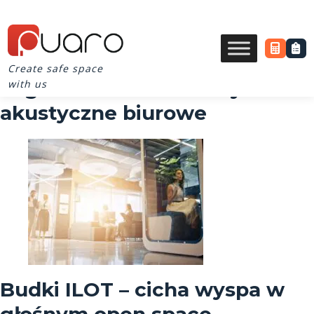
Create safe space
Tag Archives for kabiny
with us
akustyczne biurowe
Budki ILOT – cicha wyspa w