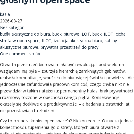
głośnym open space
kasia
2026-03-27
Bez kategorii
budki akustyczne do biura
,
budki biurowe ILOT
,
budki ILOT
,
cicha
strefa w open space
,
ILOT
,
izolacja akustyczna biuro
,
kabiny
akustyczne biurowe
,
prywatna przestrzeń do pracy
One comment so far
Otwarta przestrzeń biurowa miała być rewolucją. I pod wieloma
względami nią była – zburzyła hierarchię zamkniętych gabinetów,
ułatwiła komunikację, wpuściła do biur więcej światła i powietrza. Ale
jednocześnie zafundowała pracownikom coś, czego chyba nikt nie
przewidział w takim natężeniu: permanentny hałas, brak prywatności
i rozmowy toczone w obecności całego piętra. Konsekwencje
okazały się dotkliwe dla produktywności – a badania z ostatnich lat
nie pozostawiają tu złudzeń.
Czy to oznacza koniec open space’a? Niekoniecznie. Oznacza jednak
konieczność uzupełnienia go o strefy, których biura otwarte z
definicji nie posiadają – miejsca do skupionej pracy indywidualnej,