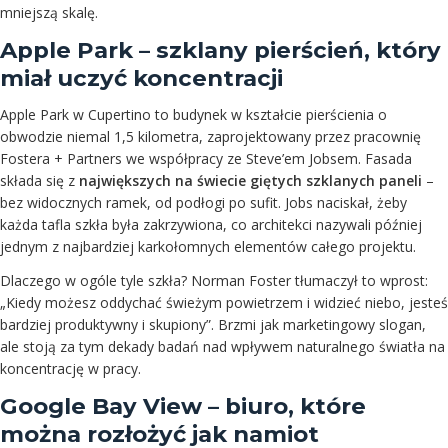
mniejszą skalę.
Apple Park – szklany pierścień, który
miał uczyć koncentracji
Apple Park w Cupertino to budynek w kształcie pierścienia o
obwodzie niemal 1,5 kilometra, zaprojektowany przez pracownię
Fostera + Partners we współpracy ze Steve’em Jobsem. Fasada
składa się z
największych na świecie giętych szklanych paneli
–
bez widocznych ramek, od podłogi po sufit. Jobs naciskał, żeby
każda tafla szkła była zakrzywiona, co architekci nazywali później
jednym z najbardziej karkołomnych elementów całego projektu.
Dlaczego w ogóle tyle szkła? Norman Foster tłumaczył to wprost:
„Kiedy możesz oddychać świeżym powietrzem i widzieć niebo, jesteś
bardziej produktywny i skupiony”. Brzmi jak marketingowy slogan,
ale stoją za tym dekady badań nad wpływem naturalnego światła na
koncentrację w pracy.
Google Bay View – biuro, które
można rozłożyć jak namiot