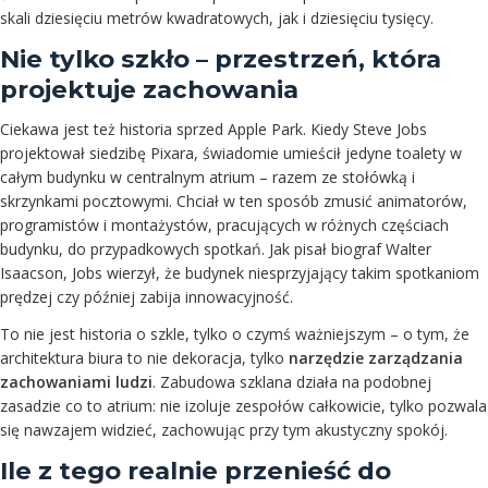
skali dziesięciu metrów kwadratowych, jak i dziesięciu tysięcy.
Nie tylko szkło – przestrzeń, która
projektuje zachowania
Ciekawa jest też historia sprzed Apple Park. Kiedy Steve Jobs
projektował siedzibę Pixara, świadomie umieścił jedyne toalety w
całym budynku w centralnym atrium – razem ze stołówką i
skrzynkami pocztowymi. Chciał w ten sposób zmusić animatorów,
programistów i montażystów, pracujących w różnych częściach
budynku, do przypadkowych spotkań. Jak pisał biograf Walter
Isaacson, Jobs wierzył, że budynek niesprzyjający takim spotkaniom
prędzej czy później zabija innowacyjność.
To nie jest historia o szkle, tylko o czymś ważniejszym – o tym, że
architektura biura to nie dekoracja, tylko
narzędzie zarządzania
zachowaniami ludzi
. Zabudowa szklana działa na podobnej
zasadzie co to atrium: nie izoluje zespołów całkowicie, tylko pozwala
się nawzajem widzieć, zachowując przy tym akustyczny spokój.
Ile z tego realnie przenieść do