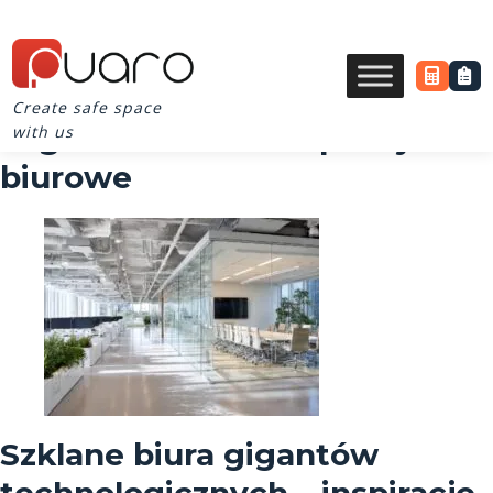
Create safe space
Tag Archives for inspiracje
with us
biurowe
Szklane biura gigantów