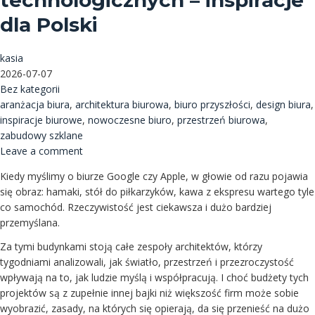
technologicznych – inspiracje
dla Polski
kasia
2026-07-07
Bez kategorii
aranżacja biura
,
architektura biurowa
,
biuro przyszłości
,
design biura
,
inspiracje biurowe
,
nowoczesne biuro
,
przestrzeń biurowa
,
zabudowy szklane
Leave a comment
Kiedy myślimy o biurze Google czy Apple, w głowie od razu pojawia
się obraz: hamaki, stół do piłkarzyków, kawa z ekspresu wartego tyle
co samochód. Rzeczywistość jest ciekawsza i dużo bardziej
przemyślana.
Za tymi budynkami stoją całe zespoły architektów, którzy
tygodniami analizowali, jak światło, przestrzeń i przezroczystość
wpływają na to, jak ludzie myślą i współpracują. I choć budżety tych
projektów są z zupełnie innej bajki niż większość firm może sobie
wyobrazić, zasady, na których się opierają, da się przenieść na dużo