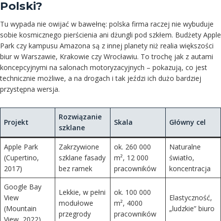
Polski?
Tu wypada nie owijać w bawełnę: polska firma raczej nie wybuduje
sobie kosmicznego pierścienia ani dżungli pod szkłem. Budżety Apple
Park czy kampusu Amazona są z innej planety niż realia większości
biur w Warszawie, Krakowie czy Wrocławiu. To trochę jak z autami
koncepcyjnymi na salonach motoryzacyjnych – pokazują, co jest
technicznie możliwe, a na drogach i tak jeździ ich dużo bardziej
przystępna wersja.
Rozwiązanie
Projekt
Skala
Główny cel
szklane
Apple Park
Zakrzywione
ok. 260 000
Naturalne
(Cupertino,
szklane fasady
m², 12 000
światło,
2017)
bez ramek
pracowników
koncentracja
Google Bay
Lekkie, w pełni
ok. 100 000
View
Elastyczność,
modułowe
m², 4000
(Mountain
„ludzkie” biuro
przegrody
pracowników
View, 2022)