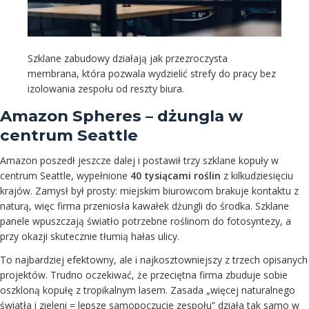
Szklane zabudowy działają jak przezroczysta
membrana, która pozwala wydzielić strefy do pracy bez
izolowania zespołu od reszty biura.
Amazon Spheres – dżungla w
centrum Seattle
Amazon poszedł jeszcze dalej i postawił trzy szklane kopuły w
centrum Seattle, wypełnione
40 tysiącami roślin
z kilkudziesięciu
krajów. Zamysł był prosty: miejskim biurowcom brakuje kontaktu z
naturą, więc firma przeniosła kawałek dżungli do środka. Szklane
panele wpuszczają światło potrzebne roślinom do fotosyntezy, a
przy okazji skutecznie tłumią hałas ulicy.
To najbardziej efektowny, ale i najkosztowniejszy z trzech opisanych
projektów. Trudno oczekiwać, że przeciętna firma zbuduje sobie
oszkloną kopułę z tropikalnym lasem. Zasada „więcej naturalnego
światła i zieleni = lepsze samopoczucie zespołu” działa tak samo w