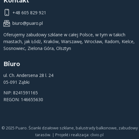
Kontakt
+48 605 829 921
biuro@puaro.pl
Oferujemy
zabudowy szklane
w całej Polsce, w tym w takich
miastach, jak
Łódź
,
Kraków
,
Warszawę
,
Wrocław
,
Radom
,
Kielce
,
Sosnowiec
,
Zielona Góra
,
Olsztyn
Biuro
ul. Ch. Andersena 28 l. 24
05-091 Ząbki
NIP: 8241591165
REGON: 146655630
© 2025 Puaro. Ścianki działowe szklane, balustrady balkonowe, zabudowy
tarasów. | Projekt i realizacja:
clivio.pl