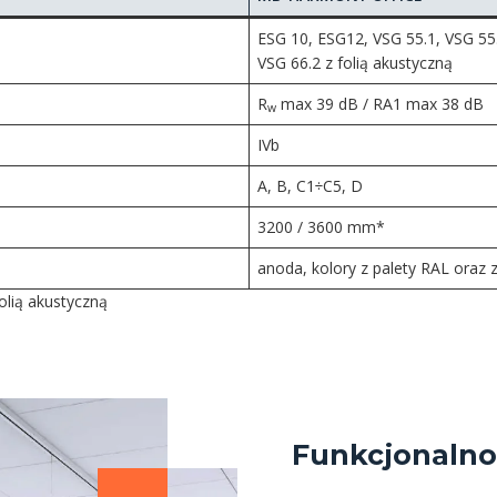
ESG 10, ESG12, VSG 55.1, VSG 55.
VSG 66.2 z folią akustyczną
R
max 39 dB / RA1 max 38 dB
w
IVb
A, B, C1÷C5, D
3200 / 3600 mm*
anoda, kolory z palety RAL oraz 
olią akustyczną
Funkcjonalnoś