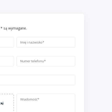
 * są wymagane.
taj