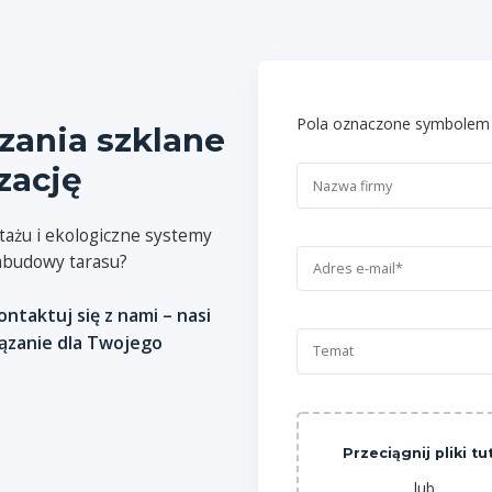
Pola oznaczone symbolem
ania szklane
zację
ażu i ekologiczne systemy
zabudowy tarasu?
taktuj się z nami – nasi
iązanie dla Twojego
Przeciągnij pliki tu
lub