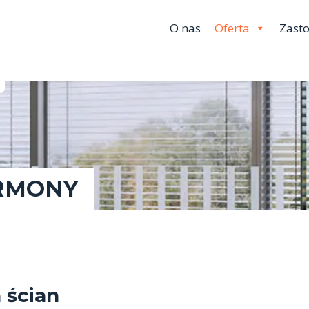
O nas
Oferta
Zast
RMONY
 ścian