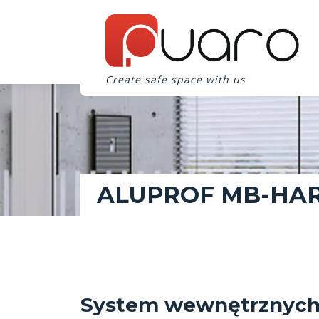
Create safe space with us
ALUPROF MB-HA
System wewnętrznych