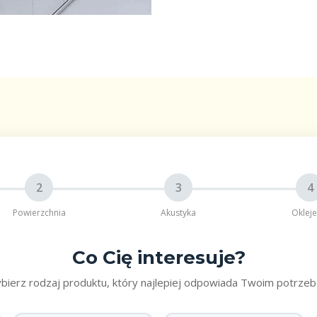
2
3
4
Powierzchnia
Akustyka
Okleje
Co Cię interesuje?
bierz rodzaj produktu, który najlepiej odpowiada Twoim potrze