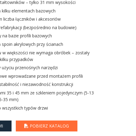
ształtowników – tylko 31 mm wysokości
a kilku elementach bazowych
liczba łączników i akcesoriów
efabrykacji (bezpośrednio na budowie)
y na bazie profili bazowych
 spoin akrylowych przy ścianach
w w większości nie wymaga obróbek – zostały
kilku przypadków
 użyciu przenośnych narzędzi
ybowe wprowadzane przed montażem profili
tabilność i niezawodność konstrukcji
ami 35 i 45 mm ze szkleniem pojedynczym (5-13
25-35 mm)
o wszystkich typów drzwi
MI
POBIERZ KATALOG