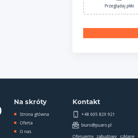
Przeglądaj pliki
Na skróty
Kontakt
Strona główna
+48 605 829 921
Oferta
biuro@puaro.pl
O nas
Oferujemy
zabudowy szklane
w