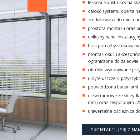
lekkość konstrukcyjna k
całość systemu oparta n
zredukowana do minimum 
prostota montażu oraz pr
unikalny panel instalacyjn
brak potrzeby stosowania
montaż okuć i akcesorió
ograniczone do zaledwie 
obróbki wykonywane przy
ukryte uszczelki przysz
potwierdzona badaniami s
drzwi ramowe ze skrzydł
mm) oraz zespolonym (
uniwersalna ościeżnica d
SKONTAKTUJ SIĘ Z NA