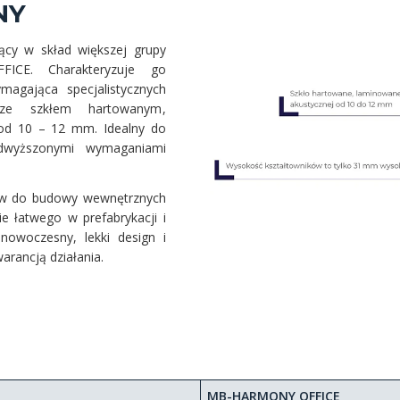
NY
y w skład większej grupy
ICE. Charakteryzuje go
agająca specjalistycznych
e ze szkłem hartowanym,
od 10 – 12 mm. Idealny do
odwyższonymi wymaganiami
w do budowy wewnętrznych
ie łatwego w prefabrykacji i
owoczesny, lekki design i
arancją działania.
MB-HARMONY OFFICE