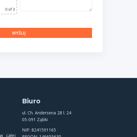
0
of 3
Biuro
ul. Ch. Andersena 28 l. 24
05-091 Ząbki
NIP: 8241591165
 całej
REGON: 146655630