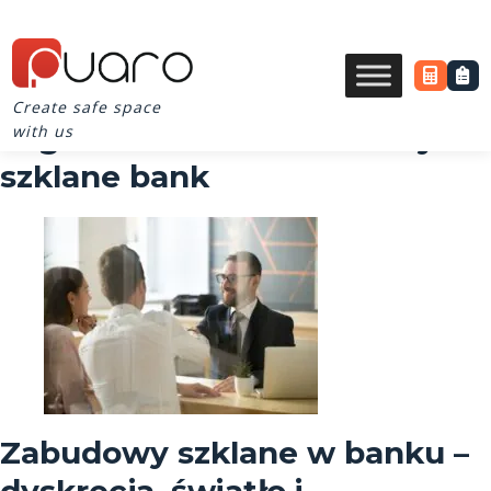
Create safe space
Tag Archives for zabudowy
with us
szklane bank
Zabudowy szklane w banku –