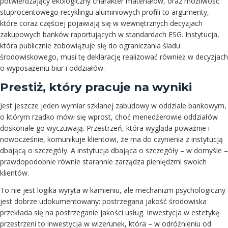
potwierdzający ekologiczny charakter materiałów, oraz możliwość
stuprocentowego recyklingu aluminiowych profili to argumenty,
które coraz częściej pojawiają się w wewnętrznych decyzjach
zakupowych banków raportujących w standardach ESG. Instytucja,
która publicznie zobowiązuje się do ograniczania śladu
środowiskowego, musi tę deklarację realizować również w decyzjach
o wyposażeniu biur i oddziałów.
Prestiż, który pracuje na wyniki
Jest jeszcze jeden wymiar szklanej zabudowy w oddziale bankowym,
o którym rzadko mówi się wprost, choć menedżerowie oddziałów
doskonale go wyczuwają. Przestrzeń, która wygląda poważnie i
nowocześnie, komunikuje klientowi, że ma do czynienia z instytucją
dbającą o szczegóły. A instytucja dbająca o szczegóły – w domyśle –
prawdopodobnie równie starannie zarządza pieniędzmi swoich
klientów.
To nie jest logika wyryta w kamieniu, ale mechanizm psychologiczny
jest dobrze udokumentowany: postrzegana jakość środowiska
przekłada się na postrzeganie jakości usług. Inwestycja w estetykę
przestrzeni to inwestycja w wizerunek, która – w odróżnieniu od