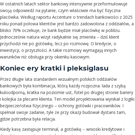
W ostatnich latach sektor bankowy intensywnie przeformułowuje
swoją odpowiedź na pytanie, czym właściwie ma być fizyczna
placówka. Według raportu Accenture o trendach bankowości z 2025
roku ponad połowa klientów jest bardzo zadowolona z oddziałów, a
blisko 70% oczekuje, że bank będzie miał placówkę w pobliżu.
Jednocześnie natura wizyt radykalnie się zmieniła – dziś klient
przychodzi nie po gotówkę, lecz po rozmowę. O kredycie, o
inwestycji, o przyszłości. A takie rozmowy wymagają innych
warunków niż obsługa przy okienku kasowym.
Koniec ery kratki i pleksiglasu
Przez długie lata standardem wizualnym polskich oddziałów
bankowych była kombinacja, którą każdy rozpozna: lada z szybą
kuloodporną, kratka na poziomie ust, fotel po drugiej stronie bariery
i kolejka za plecami klienta. Ten model projektowania wynikał z logiki
bezpieczeństwa fizycznego – ochrony gotówki i pracowników. I
spełniał swoje zadanie, tyle że przy okazji budował dystans tam,
gdzie potrzebna była relacja.
Kiedy kasę zastępuje terminal, a gotówkę – wnioski kredytowe i