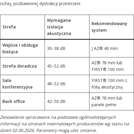
cichej, pozbawionej dystrakcji przestrzeni.
Wymagana
Rekomendowany
Strefa
izolacja
system
akustyczna
Wejście i obsługa
30–38 dB
J AZ® 40 mm
bieżąca
AZ® 78 mm lub
Strefa doradcza
45–52 dB
FIRST® 100 mm
Sala
FIRST® 100 mm z
48–52 dB
konferencyjna
folią akustyczną
AZ® 78 mm lub
Back office
42–50 dB
panele pełne
Zestawienie opracowane na podstawie ogólnodostępnych
informacji na stronach internetowych producentów wg stanu na
dzień 02.06.2026. Parametry mogą ulec zmianie.