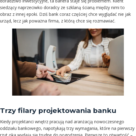
doradztwo inwestycyjne, ta bariera staje się problemem. Klient
siedzący naprzeciwko doradcy ze szklaną ścianą między nimi to
obraz z innej epoki. Dziś bank coraz częściej chce wyglądać nie jak
urząd, lecz jak poważna firma, z którą chce się rozmawiać.
Trzy filary projektowania banku
Kiedy projektanci wnętrz pracują nad aranżacją nowoczesnego
oddziału bankowego, napotykają trzy wymagania, które na pierwszy
rzut oka wydają się trudne do pogodzenia. Pierwsze to otwartość –