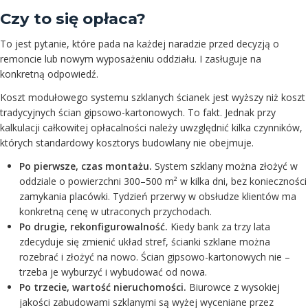
Czy to się opłaca?
To jest pytanie, które pada na każdej naradzie przed decyzją o
remoncie lub nowym wyposażeniu oddziału. I zasługuje na
konkretną odpowiedź.
Koszt modułowego systemu szklanych ścianek jest wyższy niż koszt
tradycyjnych ścian gipsowo-kartonowych. To fakt. Jednak przy
kalkulacji całkowitej opłacalności należy uwzględnić kilka czynników,
których standardowy kosztorys budowlany nie obejmuje.
Po pierwsze, czas montażu.
System szklany można złożyć w
oddziale o powierzchni 300–500 m² w kilka dni, bez konieczności
zamykania placówki. Tydzień przerwy w obsłudze klientów ma
konkretną cenę w utraconych przychodach.
Po drugie, rekonfigurowalność.
Kiedy bank za trzy lata
zdecyduje się zmienić układ stref, ścianki szklane można
rozebrać i złożyć na nowo. Ścian gipsowo-kartonowych nie –
trzeba je wyburzyć i wybudować od nowa.
Po trzecie, wartość nieruchomości.
Biurowce z wysokiej
jakości zabudowami szklanymi są wyżej wyceniane przez