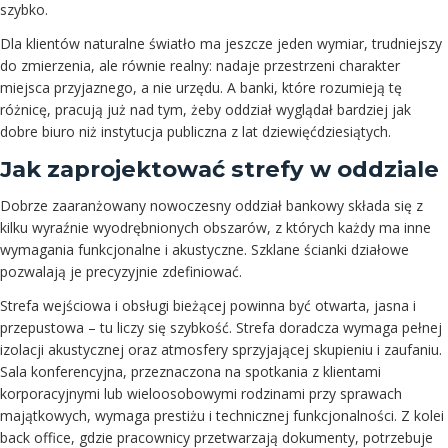
szybko.
Dla klientów naturalne światło ma jeszcze jeden wymiar, trudniejszy
do zmierzenia, ale równie realny: nadaje przestrzeni charakter
miejsca przyjaznego, a nie urzędu. A banki, które rozumieją tę
różnicę, pracują już nad tym, żeby oddział wyglądał bardziej jak
dobre biuro niż instytucja publiczna z lat dziewięćdziesiątych.
Jak zaprojektować strefy w oddziale
Dobrze zaaranżowany nowoczesny oddział bankowy składa się z
kilku wyraźnie wyodrębnionych obszarów, z których każdy ma inne
wymagania funkcjonalne i akustyczne. Szklane ścianki działowe
pozwalają je precyzyjnie zdefiniować.
Strefa wejściowa i obsługi bieżącej powinna być otwarta, jasna i
przepustowa – tu liczy się szybkość. Strefa doradcza wymaga pełnej
izolacji akustycznej oraz atmosfery sprzyjającej skupieniu i zaufaniu.
Sala konferencyjna, przeznaczona na spotkania z klientami
korporacyjnymi lub wieloosobowymi rodzinami przy sprawach
majątkowych, wymaga prestiżu i technicznej funkcjonalności. Z kolei
back office, gdzie pracownicy przetwarzają dokumenty, potrzebuje