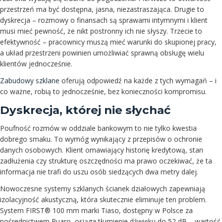
przestrzeń ma być dostępna, jasna, niezastraszająca. Drugie to
dyskrecja – rozmowy o finansach są sprawami intymnymi i klient
musi mieć pewność, że nikt postronny ich nie słyszy. Trzecie to
efektywność – pracownicy muszą mieć warunki do skupionej pracy,
a układ przestrzeni powinien umożliwiać sprawną obsługę wielu
klientów jednocześnie.
Zabudowy szklane
oferują odpowiedź na każde z tych wymagań – i
co ważne, robią to jednocześnie, bez konieczności kompromisu.
Dyskrecja, której nie słychać
Poufność rozmów w oddziale bankowym to nie tylko kwestia
dobrego smaku. To wymóg wynikający z przepisów o ochronie
danych osobowych. Klient omawiający historię kredytową, stan
zadłużenia czy strukturę oszczędności ma prawo oczekiwać, że ta
informacja nie trafi do uszu osób siedzących dwa metry dalej.
Nowoczesne systemy szklanych ścianek działowych zapewniają
izolacyjność akustyczną, która skutecznie eliminuje ten problem.
System FIRST® 100 mm marki Tiaso, dostępny w Polsce za
pośrednictwem Puaro, osiąga tłumienie dźwięku do 52 dB – wartość