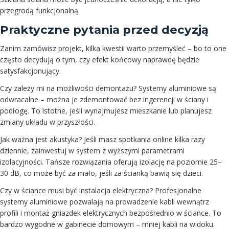
przegrodą funkcjonalną.
Praktyczne pytania przed decyzją
Zanim zamówisz projekt, kilka kwestii warto przemyśleć – bo to one
często decydują o tym, czy efekt końcowy naprawdę będzie
satysfakcjonujący.
Czy zależy mi na możliwości demontażu? Systemy aluminiowe są
odwracalne – można je zdemontować bez ingerencji w ściany i
podłogę. To istotne, jeśli wynajmujesz mieszkanie lub planujesz
zmiany układu w przyszłości.
Jak ważna jest akustyka? Jeśli masz spotkania online kilka razy
dziennie, zainwestuj w system z wyższymi parametrami
izolacyjności. Tańsze rozwiązania oferują izolację na poziomie 25–
30 dB, co może być za mało, jeśli za ścianką bawią się dzieci.
Czy w ściance musi być instalacja elektryczna? Profesjonalne
systemy aluminiowe pozwalają na prowadzenie kabli wewnątrz
profili i montaż gniazdek elektrycznych bezpośrednio w ściance. To
bardzo wygodne w gabinecie domowym – mniej kabli na widoku.