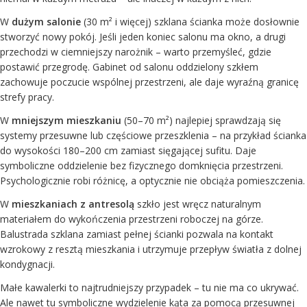
W
dużym salonie
(30 m² i więcej) szklana ścianka może dosłownie
stworzyć nowy pokój. Jeśli jeden koniec salonu ma okno, a drugi
przechodzi w ciemniejszy narożnik – warto przemyśleć, gdzie
postawić przegrodę. Gabinet od salonu oddzielony szkłem
zachowuje poczucie wspólnej przestrzeni, ale daje wyraźną granicę
strefy pracy.
W
mniejszym mieszkaniu
(50–70 m²) najlepiej sprawdzają się
systemy przesuwne lub częściowe przeszklenia – na przykład ścianka
do wysokości 180–200 cm zamiast sięgającej sufitu. Daje
symboliczne oddzielenie bez fizycznego domknięcia przestrzeni.
Psychologicznie robi różnicę, a optycznie nie obciąża pomieszczenia.
W
mieszkaniach z antresolą
szkło jest wręcz naturalnym
materiałem do wykończenia przestrzeni roboczej na górze.
Balustrada szklana zamiast pełnej ścianki pozwala na kontakt
wzrokowy z resztą mieszkania i utrzymuje przepływ światła z dolnej
kondygnacji.
Małe kawalerki to najtrudniejszy przypadek – tu nie ma co ukrywać.
Ale nawet tu symboliczne wydzielenie kąta za pomocą przesuwnej