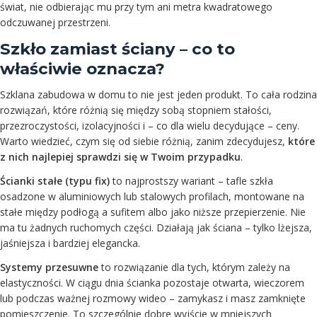
świat, nie odbierając mu przy tym ani metra kwadratowego
odczuwanej przestrzeni.
Szkło zamiast ściany – co to
właściwie oznacza?
Szklana zabudowa w domu to nie jest jeden produkt. To cała rodzina
rozwiązań, które różnią się między sobą stopniem stałości,
przezroczystości, izolacyjności i – co dla wielu decydujące – ceny.
Warto wiedzieć, czym się od siebie różnią, zanim zdecydujesz,
które
z nich najlepiej sprawdzi się w Twoim przypadku
.
Ścianki stałe (typu fix)
to najprostszy wariant – tafle szkła
osadzone w aluminiowych lub stalowych profilach, montowane na
stałe między podłogą a sufitem albo jako niższe przepierzenie. Nie
ma tu żadnych ruchomych części. Działają jak ściana – tylko lżejsza,
jaśniejsza i bardziej elegancka.
Systemy przesuwne
to rozwiązanie dla tych, którym zależy na
elastyczności. W ciągu dnia ścianka pozostaje otwarta, wieczorem
lub podczas ważnej rozmowy wideo – zamykasz i masz zamknięte
pomieszczenie. To szczególnie dobre wyjście w mniejszych