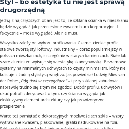
Styl – bo estetyka tu nie jest sprawą
drugorzędną
Jedną z najczęstszych obaw jest to, że szklana ścianka w mieszkaniu
będzie wyglądać jak przeniesione żywcem biuro korporacyjne. I
faktycznie – może wyglądać. Ale nie musi.
Wszystko zależy od wyboru profilowania. Czarne, cienkie profile
stalowe tworzą styl loftowy, industrialny – coraz popularniejszy w
polskich mieszkaniach, szczególnie w starych kamienicach. Białe lub
szare aluminium wpisuje się w estetykę skandynawską. Bezramowe
systemy na minimalnych uchwytach to czysty minimalizm, który nie
koliduje z żadną stylistyką wnętrza. Jak powiedział Ludwig Mies van
der Rohe:
„Bóg tkwi w szczegółach”
– i przy szklanej zabudowie
naprawdę trudno się z tym nie zgodzić. Dobór profilu, uchwytów i
okuć potrafi zdecydować o tym, czy ścianka wygląda jak
ekskluzywny element architektury czy jak prowizoryczne
przepierzenie.
Warto też pamiętać o dekoracyjnych możliwościach szkła – wzory
wytrawiane kwasem, piaskowanie, grafiki nadrukowane na folii.
Szklana ściana może być jednocześnie dekoracją, a nie tylko