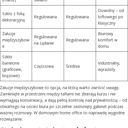
Dowolny – od
Szkło z folią
Regulowana
Regulowana
loftowego po
dekoracyjną
klasyczny
Żaluzje
Biurowy
Regulowana
międzyszybow
Regulowana
komfort w
na żądanie
e
domu
Szkło
barwione
Industrialny,
Częściowa
Średnia
(grafitowe,
wyrazisty
brązowe)
Żaluzje międzyszybowe to opcja, na którą warto zwrócić uwagę.
Zamknięte w przestrzeni między taflami nie zbierają kurzu i nie
wymagają konserwacji, a dają pełną kontrolę nad prywatnością – od
otwartego na oścież biura po szczelnie zasłonięty gabinet podczas
ważnej rozmowy. W domowym home office to naprawdę wygodne
rozwiązanie.