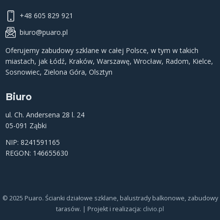
+48 605 829 921
biuro@puaro.pl
Oferujemy
zabudowy szklane
w całej Polsce, w tym w takich
miastach, jak
Łódź
,
Kraków
,
Warszawę
,
Wrocław
,
Radom
,
Kielce
,
Sosnowiec
,
Zielona Góra
,
Olsztyn
Biuro
ul. Ch. Andersena 28 l. 24
05-091 Ząbki
NIP: 8241591165
REGON: 146655630
© 2025 Puaro. Ścianki działowe szklane, balustrady balkonowe, zabudowy
tarasów. | Projekt i realizacja:
clivio.pl