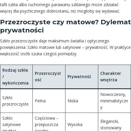
tafli szkła albo ruchomego parawanu szklanego może zdziałać
więcej dla psychicznego dobrostanu, niż mogłoby się wydawać.
Przezroczyste czy matowe? Dylemat
prywatności
Szkło przezroczyste daje maksimum światła i optycznego
powiększenia. Szkło matowe lub satynowe – prywatność. W praktyce
większość osób szuka czegoś pomiędzy.
Rodzaj szkła
Przezroczyst
Charakter
/
Prywatność
ość
wnętrza
wykończenia
Nowoczesny,
Szkło
Pełna
Niska
minimalistyczn
przezroczyste
y
Szkło
Częściowa –
Elegancki,
satynowe
przepuszcza
Wysoka
stonowany
(matte)
światło