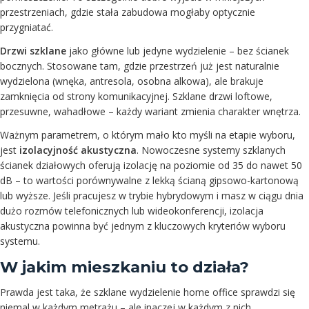
przestrzeniach, gdzie stała zabudowa mogłaby optycznie
przygniatać.
Drzwi szklane
jako główne lub jedyne wydzielenie – bez ścianek
bocznych. Stosowane tam, gdzie przestrzeń już jest naturalnie
wydzielona (wnęka, antresola, osobna alkowa), ale brakuje
zamknięcia od strony komunikacyjnej. Szklane drzwi loftowe,
przesuwne, wahadłowe – każdy wariant zmienia charakter wnętrza.
Ważnym parametrem, o którym mało kto myśli na etapie wyboru,
jest
izolacyjność akustyczna
. Nowoczesne systemy szklanych
ścianek działowych oferują izolację na poziomie od 35 do nawet 50
dB – to wartości porównywalne z lekką ścianą gipsowo-kartonową
lub wyższe. Jeśli pracujesz w trybie hybrydowym i masz w ciągu dnia
dużo rozmów telefonicznych lub wideokonferencji, izolacja
akustyczna powinna być jednym z kluczowych kryteriów wyboru
systemu.
W jakim mieszkaniu to działa?
Prawda jest taka, że szklane wydzielenie home office sprawdzi się
niemal w każdym metrażu – ale inaczej w każdym z nich.