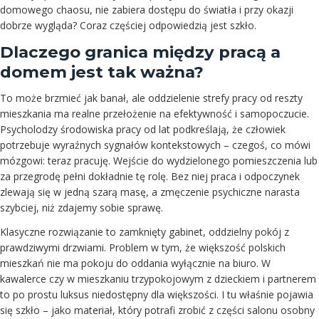
domowego chaosu, nie zabiera dostępu do światła i przy okazji
dobrze wygląda? Coraz częściej odpowiedzią jest szkło.
Dlaczego granica między pracą a
domem jest tak ważna?
To może brzmieć jak banał, ale oddzielenie strefy pracy od reszty
mieszkania ma realne przełożenie na efektywność i samopoczucie.
Psycholodzy środowiska pracy od lat podkreślają, że człowiek
potrzebuje wyraźnych sygnałów kontekstowych – czegoś, co mówi
mózgowi: teraz pracuję. Wejście do wydzielonego pomieszczenia lub
za przegrodę pełni dokładnie tę rolę. Bez niej praca i odpoczynek
zlewają się w jedną szarą masę, a zmęczenie psychiczne narasta
szybciej, niż zdajemy sobie sprawę.
Klasyczne rozwiązanie to zamknięty gabinet, oddzielny pokój z
prawdziwymi drzwiami. Problem w tym, że większość polskich
mieszkań nie ma pokoju do oddania wyłącznie na biuro. W
kawalerce czy w mieszkaniu trzypokojowym z dzieckiem i partnerem
to po prostu luksus niedostępny dla większości. I tu właśnie pojawia
się szkło – jako materiał, który potrafi zrobić z części salonu osobny