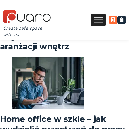
Create safe space
Tag Archives for szkło w
with us
aranżacji wnętrz
Home office w szkle – jak