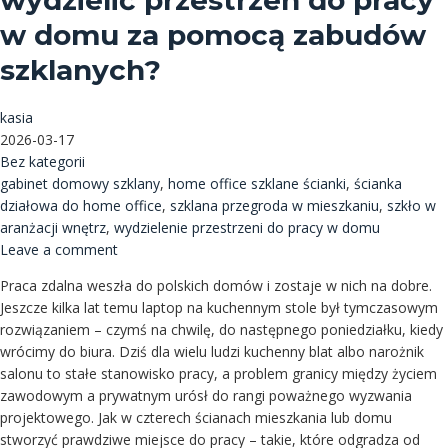
wydzielić przestrzeń do pracy
w domu za pomocą zabudów
szklanych?
kasia
2026-03-17
Bez kategorii
gabinet domowy szklany
,
home office szklane ścianki
,
ścianka
działowa do home office
,
szklana przegroda w mieszkaniu
,
szkło w
aranżacji wnętrz
,
wydzielenie przestrzeni do pracy w domu
Leave a comment
Praca zdalna weszła do polskich domów i zostaje w nich na dobre.
Jeszcze kilka lat temu laptop na kuchennym stole był tymczasowym
rozwiązaniem – czymś na chwilę, do następnego poniedziałku, kiedy
wrócimy do biura. Dziś dla wielu ludzi kuchenny blat albo narożnik
salonu to stałe stanowisko pracy, a problem granicy między życiem
zawodowym a prywatnym urósł do rangi poważnego wyzwania
projektowego. Jak w czterech ścianach mieszkania lub domu
stworzyć prawdziwe miejsce do pracy – takie, które odgradza od