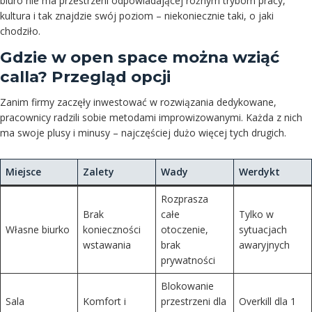
biuro nie ma przestrzeni odpowiadającej różnym trybom pracy,
kultura i tak znajdzie swój poziom – niekoniecznie taki, o jaki
chodziło.
Gdzie w open space można wziąć
calla? Przegląd opcji
Zanim firmy zaczęły inwestować w rozwiązania dedykowane,
pracownicy radzili sobie metodami improwizowanymi. Każda z nich
ma swoje plusy i minusy – najczęściej dużo więcej tych drugich.
Miejsce
Zalety
Wady
Werdykt
Rozprasza
Brak
całe
Tylko w
Własne biurko
konieczności
otoczenie,
sytuacjach
wstawania
brak
awaryjnych
prywatności
Blokowanie
Sala
Komfort i
przestrzeni dla
Overkill dla 1