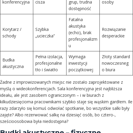
konferencyjna
cisza
grup, trudna
osoby
dostępność
Fatalna
akustyka
Korytarz /
Szybka
Rozwiązanie
(echo), brak
schody
„ucieczka”
desperackie
profesjonalizm
u
Pełna izolacja,
Wymaga
Złoty standard
Budka
profesjonalne
inwestycji
nowoczesneg
akustyczna
tło i światło
początkowej
o biura
Żadne z improwizowanych miejsc nie zostało zaprojektowane z
myślą o wideokonferencjach. Sala konferencyjna jest najbliższa
ideału, ale jest zasobem ograniczonym – i w biurach z
kilkudziesięcioma pracownikami szybko staje się wąskim gardłem. Ile
razy zdarzyło się komuś odwołać spotkanie, bo wszystkie salki były
zajęte? Albo rezerwować salkę na dziesięć osób, bo cztero-,
sześcioosobowa była niedostępna?
Budki akustyczne – fizyczne