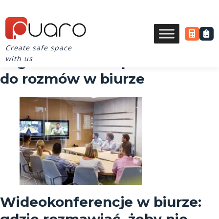
Create safe space
Tag Archives for przestrzeń
with us
do rozmów w biurze
Wideokonferencje w biurze: