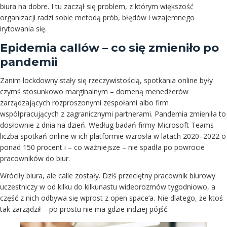
biura na dobre. I tu zaczął się problem, z którym większość
organizacji radzi sobie metodą prób, błędów i wzajemnego
irytowania się.
Epidemia callów – co się zmieniło po
pandemii
Zanim lockdowny stały się rzeczywistością, spotkania online były
czymś stosunkowo marginalnym – domeną menedżerów
zarządzających rozproszonymi zespołami albo firm
współpracujących z zagranicznymi partnerami. Pandemia zmieniła to
dosłownie z dnia na dzień. Według badań firmy Microsoft Teams
liczba spotkań online w ich platformie wzrosła w latach 2020–2022 o
ponad 150 procent i – co ważniejsze – nie spadła po powrocie
pracowników do biur.
Wróciły biura, ale calle zostały. Dziś przeciętny pracownik biurowy
uczestniczy w od kilku do kilkunastu wideorozmów tygodniowo, a
część z nich odbywa się wprost z open space’a. Nie dlatego, że ktoś
tak zarządził – po prostu nie ma gdzie indziej pójść.