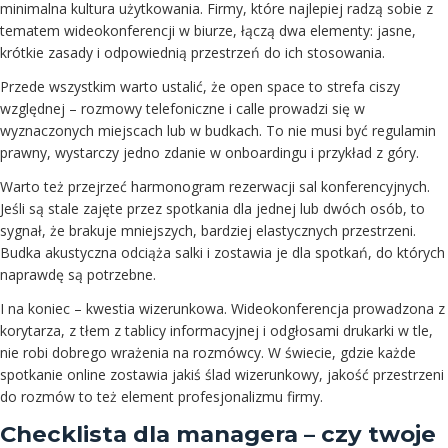
minimalna kultura użytkowania. Firmy, które najlepiej radzą sobie z
tematem wideokonferencji w biurze, łączą dwa elementy: jasne,
krótkie zasady i odpowiednią przestrzeń do ich stosowania.
Przede wszystkim warto ustalić, że open space to strefa ciszy
względnej – rozmowy telefoniczne i calle prowadzi się w
wyznaczonych miejscach lub w budkach. To nie musi być regulamin
prawny, wystarczy jedno zdanie w onboardingu i przykład z góry.
Warto też przejrzeć harmonogram rezerwacji sal konferencyjnych.
Jeśli są stale zajęte przez spotkania dla jednej lub dwóch osób, to
sygnał, że brakuje mniejszych, bardziej elastycznych przestrzeni.
Budka akustyczna odciąża salki i zostawia je dla spotkań, do których
naprawdę są potrzebne.
I na koniec – kwestia wizerunkowa. Wideokonferencja prowadzona z
korytarza, z tłem z tablicy informacyjnej i odgłosami drukarki w tle,
nie robi dobrego wrażenia na rozmówcy. W świecie, gdzie każde
spotkanie online zostawia jakiś ślad wizerunkowy, jakość przestrzeni
do rozmów to też element profesjonalizmu firmy.
Checklista dla managera – czy twoje