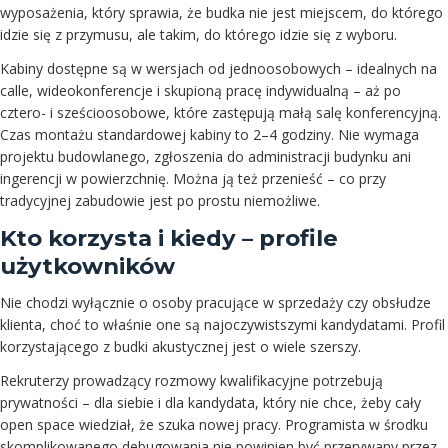
wyposażenia, który sprawia, że budka nie jest miejscem, do którego
idzie się z przymusu, ale takim, do którego idzie się z wyboru.
Kabiny dostępne są w wersjach od jednoosobowych – idealnych na
calle, wideokonferencje i skupioną pracę indywidualną – aż po
cztero- i sześcioosobowe, które zastępują małą salę konferencyjną.
Czas montażu standardowej kabiny to 2–4 godziny. Nie wymaga
projektu budowlanego, zgłoszenia do administracji budynku ani
ingerencji w powierzchnię. Można ją też przenieść – co przy
tradycyjnej zabudowie jest po prostu niemożliwe.
Kto korzysta i kiedy – profile
użytkowników
Nie chodzi wyłącznie o osoby pracujące w sprzedaży czy obsłudze
klienta, choć to właśnie one są najoczywistszymi kandydatami. Profil
korzystającego z budki akustycznej jest o wiele szerszy.
Rekruterzy prowadzący rozmowy kwalifikacyjne potrzebują
prywatności – dla siebie i dla kandydata, który nie chce, żeby cały
open space wiedział, że szuka nowej pracy. Programista w środku
skomplikowanego debugowania nie powinien być przerywany przez