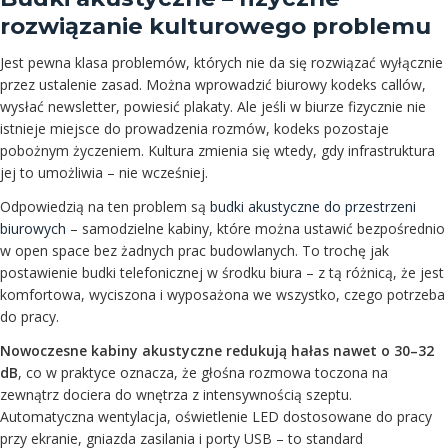
rozwiązanie kulturowego problemu
Jest pewna klasa problemów, których nie da się rozwiązać wyłącznie
przez ustalenie zasad. Można wprowadzić biurowy kodeks callów,
wysłać newsletter, powiesić plakaty. Ale jeśli w biurze fizycznie nie
istnieje miejsce do prowadzenia rozmów, kodeks pozostaje
pobożnym życzeniem. Kultura zmienia się wtedy, gdy infrastruktura
jej to umożliwia – nie wcześniej.
Odpowiedzią na ten problem są
budki akustyczne do przestrzeni
biurowych
– samodzielne kabiny, które można ustawić bezpośrednio
w open space bez żadnych prac budowlanych. To trochę jak
postawienie budki telefonicznej w środku biura – z tą różnicą, że jest
komfortowa, wyciszona i wyposażona we wszystko, czego potrzeba
do pracy.
Nowoczesne kabiny akustyczne redukują hałas nawet o 30–32
dB
, co w praktyce oznacza, że głośna rozmowa toczona na
zewnątrz dociera do wnętrza z intensywnością szeptu.
Automatyczna wentylacja, oświetlenie LED dostosowane do pracy
przy ekranie, gniazda zasilania i porty USB – to standard