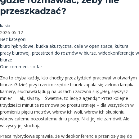
gdzie rozmawiać, żeby nie
przeszkadzać?
kasia
2026-05-12
Bez kategorii
biuro hybrydowe
,
budka akustyczna
,
calle w open space
,
kultura
pracy biurowej
,
przestrzeń do rozmów w biurze
,
wideokonferencje w
biurze
One comment so far
Zna to chyba każdy, kto choćby przez tydzień pracował w otwartym
biurze. Gdzieś przy trzecim rzędzie biurek zapala się zielona lampka
kamery, słuchawki lądują na uszach i zaczyna się: „Hej, słyszysz
mnie? – Tak, słyszę. – Świetnie, to lecę z agendą.” Przez kolejne
trzydzieści minut ta rozmowa po prostu istnieje – dla wszystkich w
promieniu pięciu metrów, wbrew ich woli, wbrew ich skupieniu,
wbrew całemu pozostałemu dniu pracy. Nikt jej nie zamówił. Ale
wszyscy jej słuchają.
Praca hybrydowa sprawiła, że wideokonferencje przeniosły się do