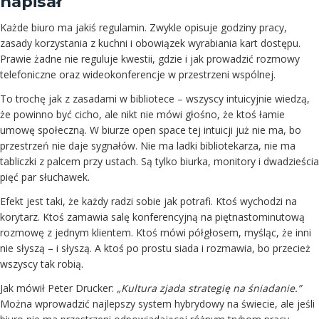
napisał
Każde biuro ma jakiś regulamin. Zwykle opisuje godziny pracy,
zasady korzystania z kuchni i obowiązek wyrabiania kart dostępu.
Prawie żadne nie reguluje kwestii, gdzie i jak prowadzić rozmowy
telefoniczne oraz wideokonferencje w przestrzeni wspólnej.
To trochę jak z zasadami w bibliotece – wszyscy intuicyjnie wiedzą,
że powinno być cicho, ale nikt nie mówi głośno, że ktoś łamie
umowę społeczną. W biurze open space tej intuicji już nie ma, bo
przestrzeń nie daje sygnałów. Nie ma ladki bibliotekarza, nie ma
tabliczki z palcem przy ustach. Są tylko biurka, monitory i dwadzieścia
pięć par słuchawek.
Efekt jest taki, że każdy radzi sobie jak potrafi. Ktoś wychodzi na
korytarz. Ktoś zamawia salę konferencyjną na piętnastominutową
rozmowę z jednym klientem. Ktoś mówi półgłosem, myśląc, że inni
nie słyszą – i słyszą. A ktoś po prostu siada i rozmawia, bo przecież
wszyscy tak robią.
Jak mówił Peter Drucker:
„Kultura zjada strategię na śniadanie.”
Można wprowadzić najlepszy system hybrydowy na świecie, ale jeśli