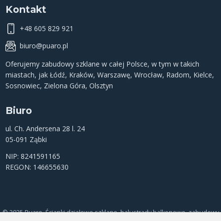
Kontakt
+48 605 829 921
biuro@puaro.pl
Oferujemy
zabudowy szklane
w całej Polsce, w tym w takich
miastach, jak
Łódź
,
Kraków
,
Warszawę
,
Wrocław
,
Radom
,
Kielce
,
Sosnowiec
,
Zielona Góra
,
Olsztyn
Biuro
ul. Ch. Andersena 28 l. 24
05-091 Ząbki
NIP: 8241591165
REGON: 146655630
© 2025 Puaro. Ścianki działowe szklane, balustrady balkonowe, zabudowy