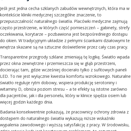
Jeśli jest jedna cecha szklanych zabudów wewnętrznych, która ma w
kontekście kliniki medycznej szczególne znaczenie, to
przepuszczalność naturalnego światła. Placówki medyczne zajmują
często przestrzenie, w których część pomieszczeń – gabinety, strefy
oczekiwania, korytarze – pozbawiona jest bezpośredniego dostępu
do okien. W tradycyjnym układzie z pełnymi ściankami działowymi te
wnętrza skazane są na sztuczne doświetlenie przez cały czas pracy.
Transparentne przegrody szklane zmieniają tę logikę. Światło wpada
przez okna zewnętrzne i przemieszcza się w głąb przestrzeni,
docierając tam, gdzie wcześniej docierało tylko z sufitowych paneli
LED. To nie jest wyłącznie kwestia komfortu wzrokowego. Naturalne
światło reguluje rytm dobowy, wspiera produkcję serotoniny i
witaminy D, obniża poziom stresu – a te efekty są istotne zarówno
dla pacjentów, jak i dla personelu, który w klinice spędza osiem lub
więcej godzin każdego dnia.
Badania konsekwentnie pokazują, że pracownicy ochrony zdrowia z
dostępem do naturalnego światła wykazują niższe wskaźniki
wypalenia zawodowego i wyższą satysfakcję z pracy. W środowisku,