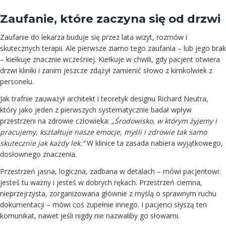
Zaufanie, które zaczyna się od drzwi
Zaufanie do lekarza buduje się przez lata wizyt, rozmów i
skutecznych terapii. Ale pierwsze ziarno tego zaufania – lub jego brak
– kiełkuje znacznie wcześniej. Kiełkuje w chwili, gdy pacjent otwiera
drzwi kliniki i zanim jeszcze zdążył zamienić słowo z kimkolwiek z
personelu.
Jak trafnie zauważył architekt i teoretyk designu Richard Neutra,
który jako jeden z pierwszych systematycznie badał wpływ
przestrzeni na zdrowie człowieka:
„Środowisko, w którym żyjemy i
pracujemy, kształtuje nasze emocje, myśli i zdrowie tak samo
skutecznie jak każdy lek.”
W klinice ta zasada nabiera wyjątkowego,
dosłownego znaczenia.
Przestrzeń jasna, logiczna, zadbana w detalach – mówi pacjentowi:
jesteś tu ważny i jesteś w dobrych rękach. Przestrzeń ciemna,
nieprzejrzysta, zorganizowana głównie z myślą o sprawnym ruchu
dokumentacji – mówi coś zupełnie innego. I pacjenci słyszą ten
komunikat, nawet jeśli nigdy nie nazwaliby go słowami.