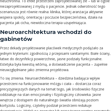
nieuchronna. To efekt przestrzeni zaprojektowanej źle – lub w ogóle
niezaprojektowanej z myślą o pacjencie. Jednak odwrotność tego
scenariusza jest równie realna: klinika, której aranżacja aktywnie
wspiera spokój, orientację i poczucie bezpieczeństwa, działa na
pacjenta jak cicha, niewidoczna terapia uzupełniająca.
Neuroarchitektura wchodzi do
gabinetów
Przez dekady projektowanie placówek medycznych podążało za
jednym kryterium: zgodnością z przepisami sanitarnymi. Białe ściany,
łatwe do dezynfekcji powierzchnie, jasne podziały funkcjonalne.
Estetyka była kwestią wtórną, a doświadczenie pacjenta – zupełnie
nieuwzględniane jako zmienna projektowa.
To się zmienia. Neuroarchitektura – dziedzina badająca wpływ
przestrzeni na funkcjonowanie mózgu i ciała – dostarcza coraz
precyzyjniejszych danych na temat tego, jak środowisko fizyczne
oddziałuje na stan emocjonalny i fizjologiczny człowieka. Jasne
wnętrza z dostępem do naturalnego światła obniżają poziom
kortyzolu. Logiczny, czytelny podział przestrzeni redukuje
dezorientację. Widok na zewnątrz lub przez transparentne przegrody