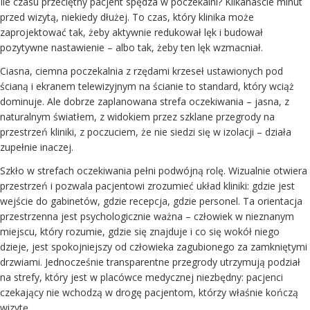
Ile czasu przeciętny pacjent spędza w poczekalni? Kilkanaście minut
przed wizytą, niekiedy dłużej. To czas, który klinika może
zaprojektować tak, żeby aktywnie redukował lęk i budował
pozytywne nastawienie – albo tak, żeby ten lęk wzmacniał.
Ciasna, ciemna poczekalnia z rzędami krzeseł ustawionych pod
ścianą i ekranem telewizyjnym na ścianie to standard, który wciąż
dominuje. Ale dobrze zaplanowana strefa oczekiwania – jasna, z
naturalnym światłem, z widokiem przez szklane przegrody na
przestrzeń kliniki, z poczuciem, że nie siedzi się w izolacji – działa
zupełnie inaczej.
Szkło w strefach oczekiwania pełni podwójną rolę. Wizualnie otwiera
przestrzeń i pozwala pacjentowi zrozumieć układ kliniki: gdzie jest
wejście do gabinetów, gdzie recepcja, gdzie personel. Ta orientacja
przestrzenna jest psychologicznie ważna – człowiek w nieznanym
miejscu, który rozumie, gdzie się znajduje i co się wokół niego
dzieje, jest spokojniejszy od człowieka zagubionego za zamkniętymi
drzwiami. Jednocześnie transparentne przegrody utrzymują podział
na strefy, który jest w placówce medycznej niezbędny: pacjenci
czekający nie wchodzą w drogę pacjentom, którzy właśnie kończą
wizytę.