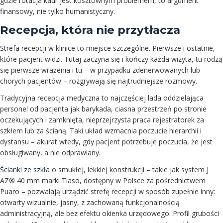
gdzie rotacja kadr jest kosztownym problemem, to argument
finansowy, nie tylko humanistyczny.
Recepcja, która nie przytłacza
Strefa recepcji w klinice to miejsce szczególne. Pierwsze i ostatnie,
które pacjent widzi. Tutaj zaczyna się i kończy każda wizyta, tu rodzą
się pierwsze wrażenia i tu – w przypadku zdenerwowanych lub
chorych pacjentów – rozgrywają się najtrudniejsze rozmowy.
Tradycyjna recepcja medyczna to najczęściej lada oddzielająca
personel od pacjenta jak barykada, ciasna przestrzeń po stronie
oczekujących i zamknięta, nieprzejrzysta praca rejestratorek za
szkłem lub za ścianą. Taki układ wzmacnia poczucie hierarchii i
dystansu – akurat wtedy, gdy pacjent potrzebuje poczucia, że jest
obsługiwany, a nie odprawiany.
Ścianki ze szkła
o smukłej, lekkiej konstrukcji – takie jak system J
AZ® 40 mm marki Tiaso, dostępny w Polsce za pośrednictwem
Puaro – pozwalają urządzić strefę recepcji w sposób zupełnie inny:
otwarty wizualnie, jasny, z zachowaną funkcjonalnością
administracyjną, ale bez efektu okienka urzędowego. Profil grubości