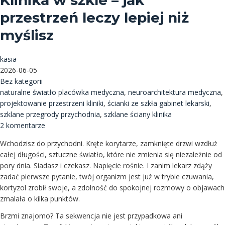
Klinika w szkle – jak
przestrzeń leczy lepiej niż
myślisz
kasia
2026-06-05
Bez kategorii
naturalne światło placówka medyczna
,
neuroarchitektura medyczna
,
projektowanie przestrzeni kliniki
,
ścianki ze szkła gabinet lekarski
,
szklane przegrody przychodnia
,
szklane ściany klinika
2 komentarze
Wchodzisz do przychodni. Kręte korytarze, zamknięte drzwi wzdłuż
całej długości, sztuczne światło, które nie zmienia się niezależnie od
pory dnia. Siadasz i czekasz. Napięcie rośnie. I zanim lekarz zdąży
zadać pierwsze pytanie, twój organizm jest już w trybie czuwania,
kortyzol zrobił swoje, a zdolność do spokojnej rozmowy o objawach
zmalała o kilka punktów.
Brzmi znajomo? Ta sekwencja nie jest przypadkowa ani