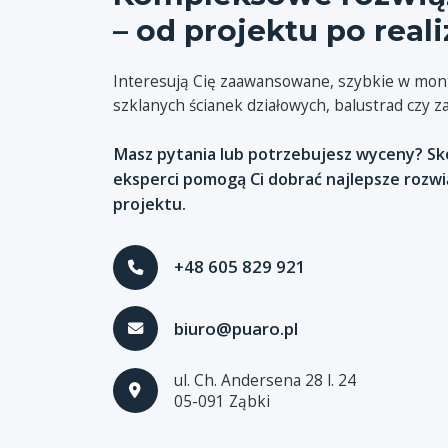
– od projektu po reali
Interesują Cię zaawansowane, szybkie w mont
szklanych ścianek działowych, balustrad czy 
Masz pytania lub potrzebujesz wyceny? Skon
eksperci pomogą Ci dobrać najlepsze rozw
projektu.
+48 605 829 921
biuro@puaro.pl
ul. Ch. Andersena 28 l. 24
05-091 Ząbki