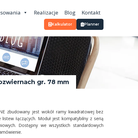
osowania
Realizacje
Blog
Kontakt
Kalkulator
Planner
ozwiernach gr. 78 mm
 FINE zbudowany jest wokół ramy kwadratowej bez
listew łączących. Moduł jest kompatybilny z serią
niowych. Dostępny we wszystkich standardowych
amówienie.