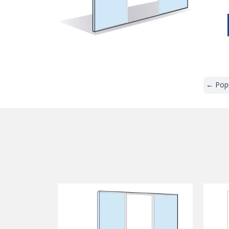
← Popr