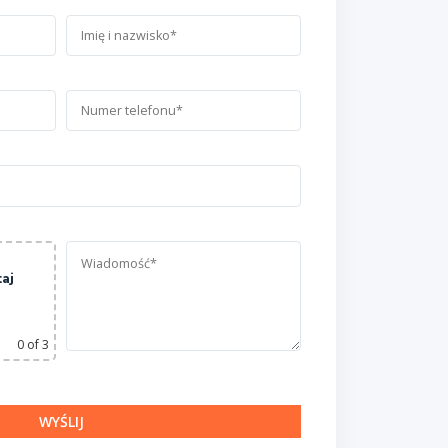
taj
0
of 3