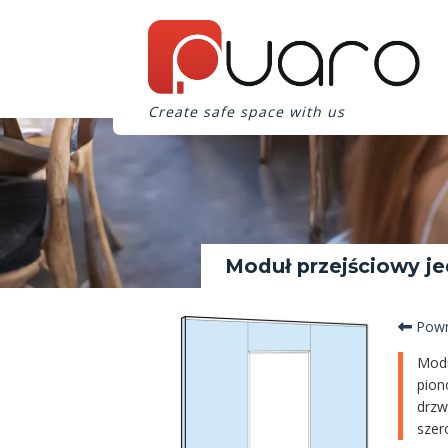
Create safe space with us
Moduł przejściowy j
Powr
Modu
pion
drzw
szer