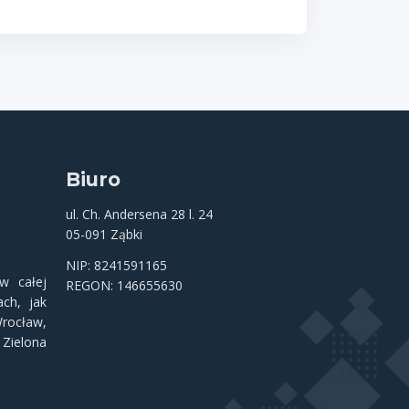
Biuro
ul. Ch. Andersena 28 l. 24
05-091 Ząbki
NIP: 8241591165
 całej
REGON: 146655630
ch, jak
rocław
,
,
Zielona