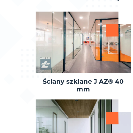
Ściany szklane J AZ® 40
mm