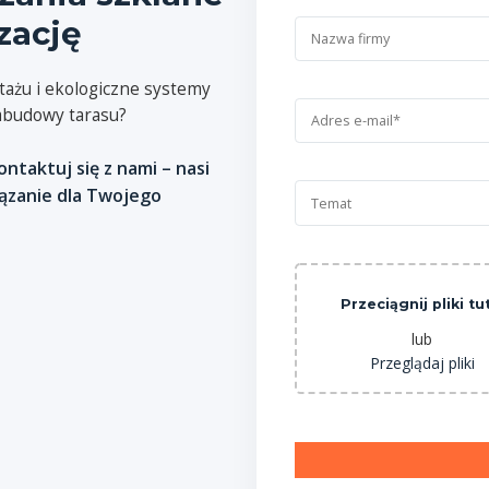
zację
ażu i ekologiczne systemy
zabudowy tarasu?
taktuj się z nami – nasi
iązanie dla Twojego
Przeciągnij pliki tu
lub
Przeglądaj pliki