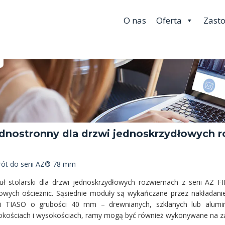
O nas
Oferta
Zast
ednostronny dla drzwi jednoskrzydłowych r
ót do serii AZ® 78 mm
ł stolarski dla drzwi jednoskrzydłowych rozwiernach z serii AZ
owych ościeżnic. Sąsiednie moduły są wykańczane przez nakładanie 
i TIASO o grubości 40 mm – drewnianych, szklanych lub alumi
okościach i wysokościach, ramy mogą być również wykonywane na z