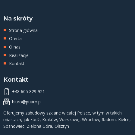
Na skróty
Strona główna
Oferta
O nas
Realizacje
Kontakt
Kontakt
+48 605 829 921
biuro@puaro.pl
Oferujemy
zabudowy szklane
w całej Polsce, w tym w takich
miastach, jak
Łódź
,
Kraków
,
Warszawę
,
Wrocław
,
Radom
,
Kielce
,
Sosnowiec
,
Zielona Góra
,
Olsztyn