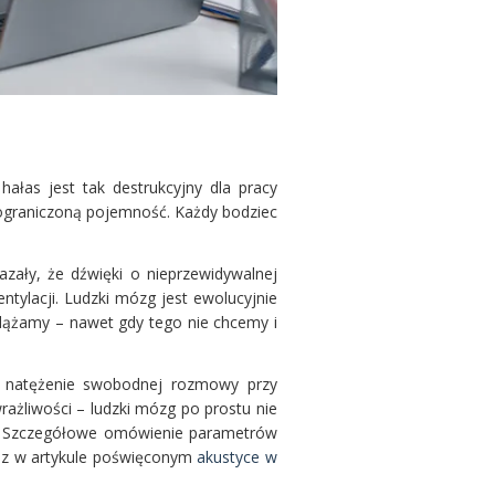
hałas jest tak destrukcyjny dla pracy
ograniczoną pojemność. Każdy bodziec
zały, że dźwięki o nieprzewidywalnej
tylacji. Ludzki mózg jest ewolucyjnie
dążamy – nawet gdy tego nie chcemy i
i natężenie swobodnej rozmowy przy
rażliwości – ludzki mózg po prostu nie
i. Szczegółowe omówienie parametrów
esz w artykule poświęconym
akustyce w