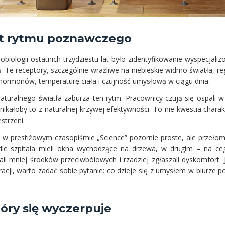
nt rytmu poznawczego
biologii ostatnich trzydziestu lat było zidentyfikowanie wyspecjal
Te receptory, szczególnie wrażliwe na niebieskie widmo światła, reg
ormonów, temperaturę ciała i czujność umysłową w ciągu dnia.
uralnego światła zaburza ten rytm. Pracownicy czują się ospali w 
ikałoby to z naturalnej krzywej efektywności. To nie kwestia charak
strzeni.
 w prestiżowym czasopiśmie „Science” pozornie proste, ale przełom
ydle szpitala mieli okna wychodzące na drzewa, w drugim – na ceg
wali mniej środków przeciwbólowych i rzadziej zgłaszali dyskomfort.
racji, warto zadać sobie pytanie: co dzieje się z umysłem w biurze 
óry się wyczerpuje