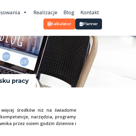
osowania
Realizacje
Blog
Kontakt
Kalkulator
Planner
sku pracy
e więcej środków niż na świadome
w kompetencje, narzędzia, programy
ownika przez osiem godzin dziennie i