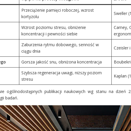
Przeciążenie pamięci roboczej, wzrost
Sweller 
kortyzolu
Wzrost poziomu stresu, obniżenie
Carney, 
koncentracji i pewności siebie
ergonom
Zaburzenia rytmu dobowego, senność w
Czeisler i
ciągu dnia
ego
Gorsza jakość snu, obniżona koncentracja
Boubekri 
Szybsza regeneracja uwagi, niższy poziom
Kaplan (1
stresu
ie ogólnodostępnych publikacji naukowych wg stanu na dzień 21
ii badań.