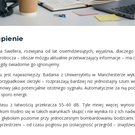
upienie
Swellera, rozwijana od lat osiemdziesiątych, wyjaśnia, dlaczego 
robocza – obszar mózgu aktualnie przetwarzający informacje – ma 
 gdy świadomie go ignorujemy.
u jest najważniejszy. Badania z Uniwersytetu w Manchesterze wyka
przypadkowe okrzyki – rozpraszają bardziej niż jednostajny szum wen
y jako potencjalnie istotnego sygnału. Automatycznie za nią po
sporo energii.
asu z łatwością przekracza 55–60 dB. Tyle mniej więcej wynos
ikom trudno się w takich warunkach skupić i nie wynika to z ich nadw
na głębokim poziomie przy jednoczesnym bombardowaniu bodźcam
rzestrzeni – od czasu pogłosu po izolacyjność przegród – znajdzi