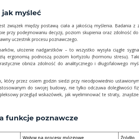
 jak myśleć
est związek między postawą ciała a jakością myślenia. Badania z 
ie przy podejmowaniu decyzji, poziom skupienia oraz zdolność do m
prawny uczestnik procesu poznawczego.
 barków, ułożenie nadgarstków – to wszystko wysyła ciągłe sygn
 złą ergonomią podnoszą poziom kortyzolu (hormonu stresu). Tak
drastycznie obniża zdolność do analitycznego i długofalowego myśl
k, który przez osiem godzin siedzi przy nieodpowiednio ustawiony
ostosowanym do swojej budowy, nie tylko odczuwa dolegliwości fiz
pleksowy przegląd wskazówek, jak wyeliminować te straty, znajdzi
 a funkcje poznawcze
Wpływ na procesy mózgowe
Źródło