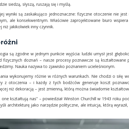
zie siedzą, słyszą, ruszają się i myślą.
ej wyniki są zaskakująco jednoznaczne: fizyczne otoczenie nie jest
chym, ale konsekwentnym. Właściwie zaprojektowane biuro wspier
 niż jakikolwiek inny czynnik.
różni
ogia są zgodne w jednym punkcie wyjścia: ludzki umysł jest głęboko 
d fizycznych doznań – nasze procesy poznawcze są kształtowane p
 siedzimy. Nauka nazywa to zjawisko poznaniem ucieleśnionym.
ania wykonujemy różnie w różnych warunkach. Nie chodzi o siłę wo
y z otoczenia – i każdy z tych bodźców generuje koszt poznawc
ęcej niż dekoracją – jest zmienną, którą można świadomie kształtow
 one kształtują nas” – powiedział Winston Churchill w 1943 roku 
yśli architekturę jako narzędzie polityczne, ale intuicja, którą wyrazi