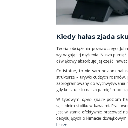
Kiedy hałas zjada sk
Teoria obciążenia poznawczego Johna 
wymagającej myślenia. Nasza pamięć 
dźwiękowy absorbuje jej część, nawet
Co istotne, to nie sam poziom hałas
strukturze – urywki cudzych rozmów, 
zaprogramowany do wychwytywania mow
gdy kosztuje to naszą pamięć roboczą 
W typowym
open space
poziom hał
sąsiednim stoliku w kawiarni. Pracown
jest w stanie efektywnie pracować 
decydujących o klimacie dźwiękowym p
biurze
.