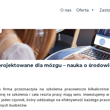
O nas
Oferta
Zast
projektowane dla mózgu – nauka o środowi
 firma przeznaczyła na szkolenia pracownicze kilkakrotni
órej te szkolenia i cała reszta pracy mają sens. Inwestujemy 
st jeden czynnik, który oddziałuje na efektywność każdego prac
cznych budżetów.