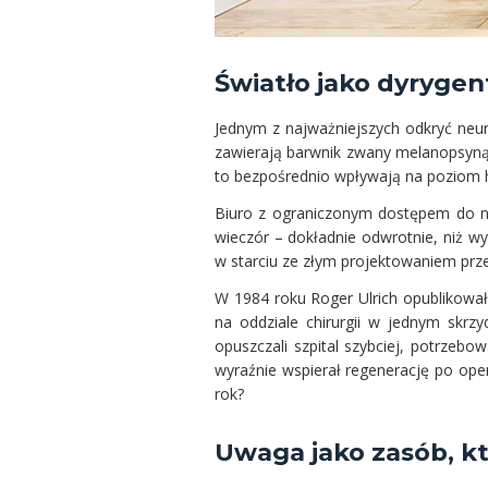
Światło jako dyryge
Jednym z najważniejszych odkryć neuro
zawierają barwnik zwany melanopsyną. 
to bezpośrednio wpływają na poziom h
Biuro z ograniczonym dostępem do nat
wieczór – dokładnie odwrotnie, niż wyn
w starciu ze złym projektowaniem prze
W 1984 roku Roger Ulrich opublikował
na oddziale chirurgii w jednym skrz
opuszczali szpital szybciej, potrzebo
wyraźnie wspierał regenerację po ope
rok?
Uwaga jako zasób, kt