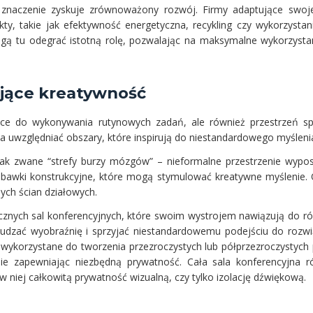
e znaczenie zyskuje zrównoważony rozwój. Firmy adaptujące swoje
y, takie jak efektywność energetyczna, recykling czy wykorzystani
gą tu odegrać istotną rolę, pozwalając na maksymalne wykorzystani
ające kreatywność
sce do wykonywania rutynowych zadań, ale również przestrzeń spr
a uwzględniać obszary, które inspirują do niestandardowego myślenia
ak zwane “strefy burzy mózgów” – nieformalne przestrzenie wypos
abawki konstrukcyjne, które mogą stymulować kreatywne myślenie.
ych ścian działowych.
znych sal konferencyjnych, które swoim wystrojem nawiązują do róż
dzać wyobraźnię i sprzyjać niestandardowemu podejściu do rozwi
ykorzystane do tworzenia przezroczystych lub półprzezroczystych 
śnie zapewniając niezbędną prywatność. Cała sala konferencyjna
w niej całkowitą prywatność wizualną, czy tylko izolację dźwiękową.