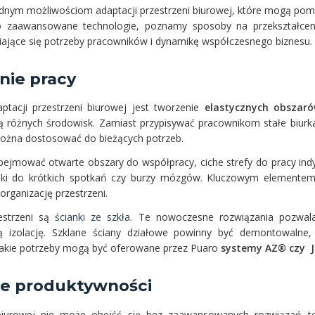
odnym możliwościom adaptacji przestrzeni biurowej, które mogą po
po zaawansowane technologie, poznamy sposoby na przekształcen
iające się potrzeby pracowników i dynamikę współczesnego biznesu.
nie pracy
tacji przestrzeni biurowej jest tworzenie
elastycznych obszar
 różnych środowisk. Zamiast przypisywać pracownikom stałe biurka,
można dostosować do bieżących potrzeb.
bejmować otwarte obszary do współpracy, ciche strefy do pracy indy
iki do krótkich spotkań czy burzy mózgów. Kluczowym elemente
organizację przestrzeni.
estrzeni są
ścianki ze szkła
. Te nowoczesne rozwiązania pozwalaj
ą izolację. Szklane ściany działowe powinny być demontowalne, 
 takie potrzeby mogą być oferowane przez Puaro
systemy AZ® czy J
ie produktywności
iurowej nie może obejść się bez zaawansowanych rozwiązań tec