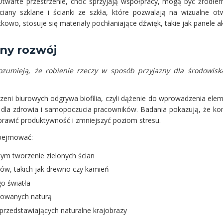
 Otwarte przestrzenie, choć sprzyjają współpracy, mogą być źródł
any szklane i ścianki ze szkła, które pozwalają na wizualne ot
kowo, stosuje się materiały pochłaniające dźwięk, takie jak panele a
ony rozwój
 rozumieją, że robienie rzeczy w sposób przyjazny dla środowi
rzeni biurowych odgrywa biofilia, czyli dążenie do wprowadzenia ele
ści dla zdrowia i samopoczucia pracowników. Badania pokazują, że ko
prawić produktywność i zmniejszyć poziom stresu.
obejmować:
ym tworzenie zielonych ścian
łów, takich jak drewno czy kamień
o światła
irowanych naturą
 przedstawiających naturalne krajobrazy