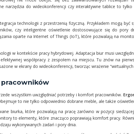
narzędzia do wideokonferencji czy interaktywne tablice to tylko 
tegracja technologii z przestrzenią fizyczną. Przykładem mogą być s
ików, czy inteligentne oświetlenie dostosowujące się do pory dn
iązania oparte na Internet of Things (IoT), które pozwalają na monit
ologii w kontekście pracy hybrydowej. Adaptacja biur musi uwzględ
o efektywnej współpracy z zespołem na miejscu. Tu znów na pierwsz
sażone w ekrany do wideokonferencji, tworząc wrażenie “wirtualnych o
t pracowników
przede wszystkim uwzględniać potrzeby i komfort pracowników.
Ergo
ejmuje to nie tylko odpowiednio dobrane meble, ale także oświetleni
wane biurka, które pozwalają na pracę zarówno w pozycji siedzącej, 
nitory to elementy, które znacząco poprawiają komfort pracy. Równi
dzaju wykonywanych zadań i pory dnia.