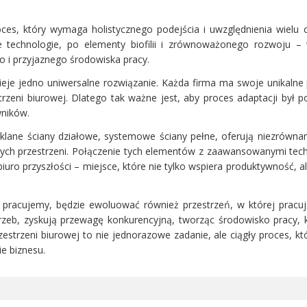
oces, który wymaga holistycznego podejścia i uwzględnienia wielu
 technologie, po elementy biofilii i zrównoważonego rozwoju – w
 i przyjaznego środowiska pracy.
nieje jedno uniwersalne rozwiązanie. Każda firma ma swoje unikalne p
rzeni biurowej. Dlatego tak ważne jest, aby proces adaptacji był p
wników.
klane ściany działowe, systemowe ściany pełne, oferują niezrówna
lnych przestrzeni. Połączenie tych elementów z zaawansowanymi tec
ro przyszłości – miejsce, które nie tylko wspiera produktywność, al
 pracujemy, będzie ewoluować również przestrzeń, w której pracuj
rzeb, zyskują przewagę konkurencyjną, tworząc środowisko pracy, 
estrzeni biurowej to nie jednorazowe zadanie, ale ciągły proces, k
e biznesu.