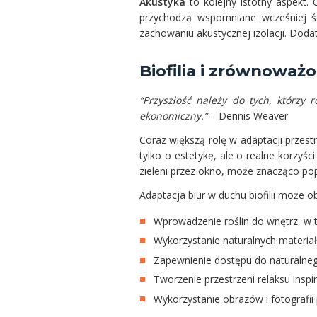
Akustyka
to kolejny istotny aspekt.
przychodzą wspomniane wcześniej ści
zachowaniu akustycznej izolacji. Dodat
Biofilia i zrównoważ
“Przyszłość należy do tych, którzy
ekonomiczny.”
– Dennis Weaver
Coraz większą rolę w adaptacji przest
tylko o estetykę, ale o realne korzy
zieleni przez okno, może znacząco po
Adaptacja biur w duchu biofilii może 
Wprowadzenie roślin do wnętrz, w t
Wykorzystanie naturalnych materia
Zapewnienie dostępu do naturalneg
Tworzenie przestrzeni relaksu insp
Wykorzystanie obrazów i fotografii