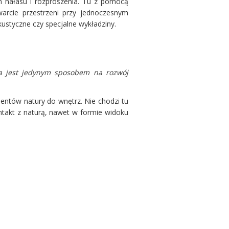
em hałasu i rozproszenia. Tu z pomocą
warcie przestrzeni przy jednoczesnym
kustyczne czy specjalne wykładziny.
ska jest jedynym sposobem na rozwój
mentów natury do wnętrz. Nie chodzi tu
ntakt z naturą, nawet w formie widoku