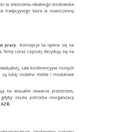
móc w stworzeniu idealnego środowiska
ie tradycyjnego biura w nowoczesną
ów pracy
. Koncepcja ta opiera się na
 firmy coraz częściej decydują się na
widualnej, sale konferencyjne różnych
m są tutaj mobilne meble i modułowe
ą na wizualne otwarcie przestrzeni,
gdyby zaszła potrzeba reorganizacji
 AZ®.
hnologicznych. Inteligentne systemy