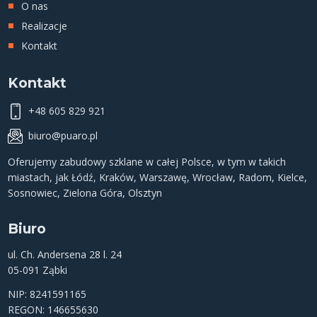
O nas
Realizacje
Kontakt
Kontakt
+48 605 829 921
biuro@puaro.pl
Oferujemy
zabudowy szklane
w całej Polsce, w tym w takich
miastach, jak
Łódź
,
Kraków
,
Warszawę
,
Wrocław
,
Radom
,
Kielce
,
Sosnowiec
,
Zielona Góra
,
Olsztyn
Biuro
ul. Ch. Andersena 28 l. 24
05-091 Ząbki
NIP: 8241591165
REGON: 146655630