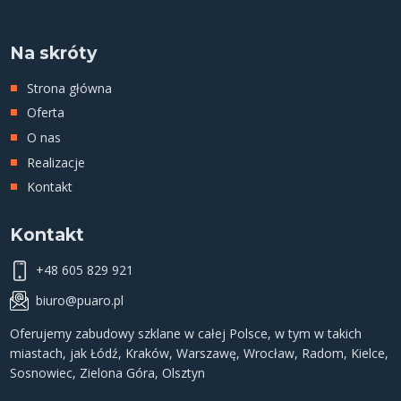
Na skróty
Strona główna
Oferta
O nas
Realizacje
Kontakt
Kontakt
+48 605 829 921
biuro@puaro.pl
Oferujemy
zabudowy szklane
w całej Polsce, w tym w takich
miastach, jak
Łódź
,
Kraków
,
Warszawę
,
Wrocław
,
Radom
,
Kielce
,
Sosnowiec
,
Zielona Góra
,
Olsztyn