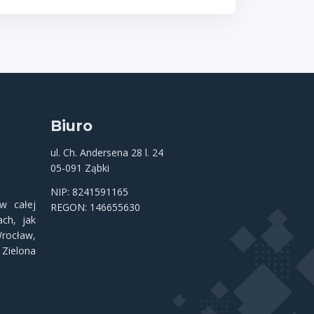
Biuro
ul. Ch. Andersena 28 l. 24
05-091 Ząbki
NIP: 8241591165
 całej
REGON: 146655630
ch, jak
rocław
,
,
Zielona