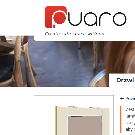
Create safe space with us
Drzwi
Powr
Zest
lami
skrz
aby 