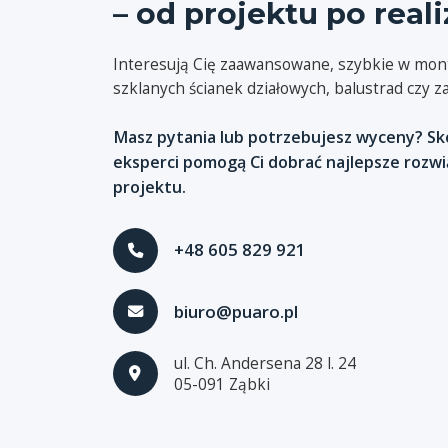
– od projektu po reali
Interesują Cię zaawansowane, szybkie w mont
szklanych ścianek działowych, balustrad czy 
Masz pytania lub potrzebujesz wyceny? Skon
eksperci pomogą Ci dobrać najlepsze rozw
projektu.
+48 605 829 921
biuro@puaro.pl
ul. Ch. Andersena 28 l. 24
05-091 Ząbki