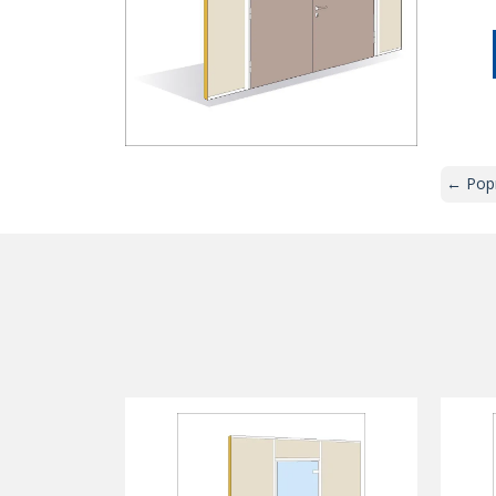
← Popr