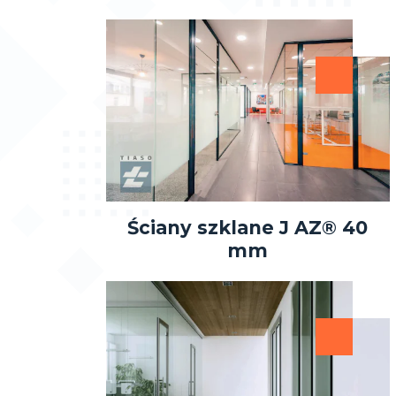
Ściany szklane J AZ® 40
mm