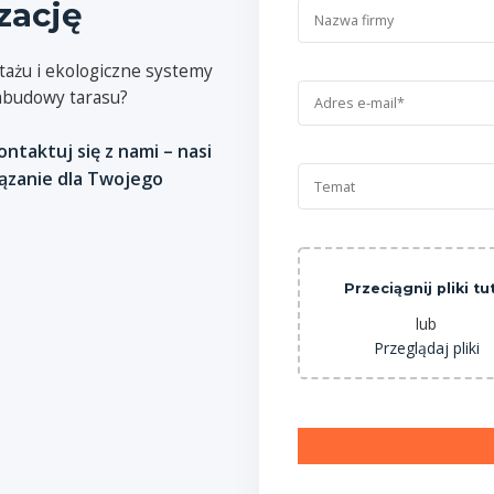
zację
ażu i ekologiczne systemy
zabudowy tarasu?
taktuj się z nami – nasi
iązanie dla Twojego
Przeciągnij pliki tu
lub
Przeglądaj pliki