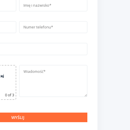
taj
0
of 3