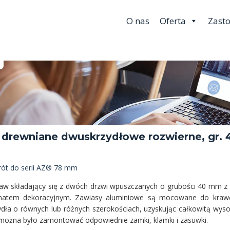
O nas
Oferta
Zast
 drewniane dwuskrzydłowe rozwierne, gr.
ót do serii AZ® 78 mm
aw składający się z dwóch drzwi wpuszczanych o grubości 40 mm z 
natem dekoracyjnym. Zawiasy aluminiowe są mocowane do krawęd
ydła o równych lub różnych szerokościach, uzyskując całkowitą wy
można było zamontować odpowiednie zamki, klamki i zasuwki.